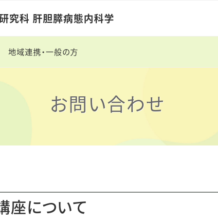
学研究科
肝胆膵病態内科学
地域連携・一般の方
ご案内
開業医の方へ
お問い合わせ
究の情報公開
肝疾患診療連携拠点病院
患
これだけは知っておきた
い B型肝炎ガイド
検査法・診断法
肝臓病教室
講座について
肝炎デーイベント