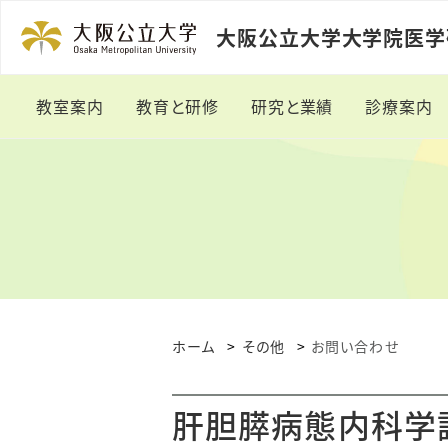
大阪公立大学大学院医
教室案内
教育と研修
研究と業績
診療案内
代表者挨拶
大学院プログラム
研究分野
外来の
教室の沿革
臨床研修
研究費一覧
臨床研
スタッフ紹介
医局員募集
臨床研究課題一覧
対象疾
学会・研究会
留学生の受け入れ
学会発表
治療法・
ホーム
その他
お問い合わせ
トピックス
論文一覧
肝胆膵病態内科学
関連病院
受賞歴