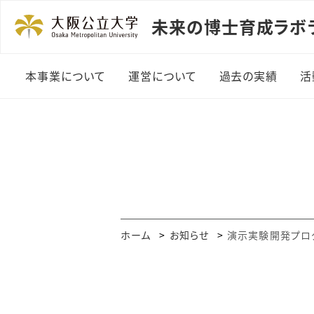
未来の博士育成ラボ
本事業について
運営について
過去の実績
活
所長メッセージ
探求課題活動
運営組織メンバー
演示実験開発プ
ム活動実績
講演会・講義実
ホーム
お知らせ
演示実験開発プロ
ワークショップ
習実施一覧