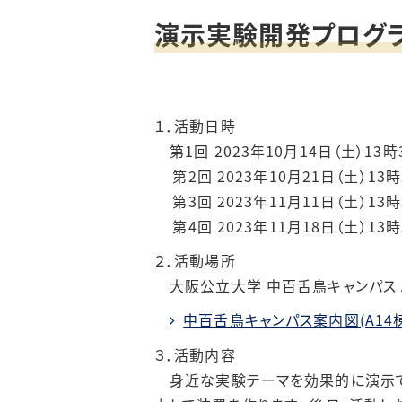
演示実験開発プログ
１．活動日時
第1回 2023年10月
14
日（土）
13
時
第2回 2023年10月
21
日（土）
13
時
第3回 2023年11月
11
日（土）
13
時
第4回 2023年11月
18
日（土）
13
時
２．活動場所
大阪公立大学 中百舌鳥キャンパス
中百舌鳥キャンパス案内図(A14棟) 
３．活動内容
身近な実験テーマを効果的に演示で