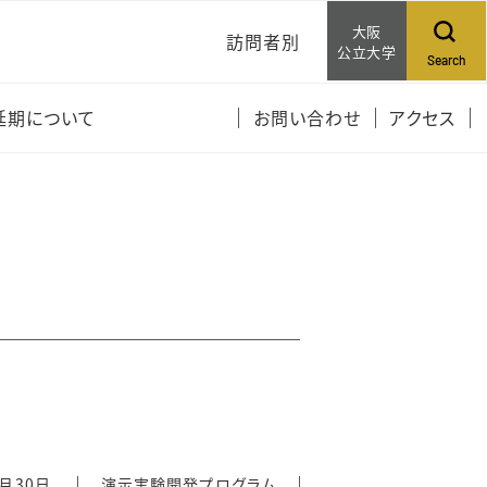
大阪
訪問者別
公立大学
Search
受講生の皆さんへ
延期について
お問い合わせ
アクセス
一般の方へ
9月30日
演示実験開発プログラム