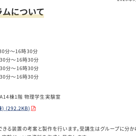
ラムについて
30
分～
16
時
30
分
30
分～
16
時
30
分
30
分～
16
時
30
分
30
分～
16
時
30
分
A14
棟
1
階 物理学生実験室
(292.2KB)
きる装置の考案と製作を行います。受講生はグループに分かれ