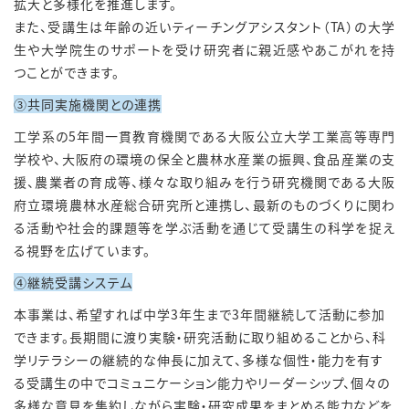
拡大と多様化を推進します。
また、受講生は年齢の近いティーチングアシスタント（
TA
）の大学
生や大学院生のサポートを受け研究者に親近感やあこがれを持
つことができます。
③共同実施機関との連携
工学系の
5
年間一貫教育機関である大阪公立大学工業高等専門
学校や、大阪府の環境の保全と農林水産業の振興、食品産業の支
援、農業者の育成等、様々な取り組みを行う研究機関である大阪
府立環境農林水産総合研究所と連携し、最新のものづくりに関わ
る活動や社会的課題等を学ぶ活動を通じて受講生の科学を捉え
る視野を広げています。
④継続受講システム
本事業は、希望すれば中学
3
年生まで
3
年間継続して活動に参加
できます。長期間に渡り実験・研究活動に取り組めることから、科
学リテラシーの継続的な伸長に加えて、多様な個性・能力を有す
る受講生の中でコミュニケーション能力やリーダーシップ、個々の
多様な意見を集約しながら実験・研究成果をまとめる能力などを