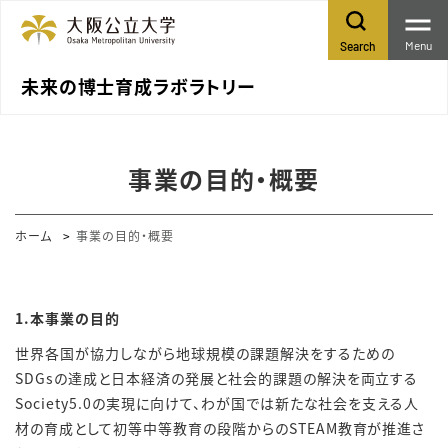
Menu
Search
未来の博士育成ラボラトリー
事業の目的・概要
ホーム
事業の目的・概要
1.本事業の目的
世界各国が協力しながら地球規模の課題解決をするための
SDGs
の達成と日本経済の発展と社会的課題の解決を両立する
Society5.0
の実現に向けて、わが国では新たな社会を支える人
材の育成として初等中等教育の段階からの
STEAM
教育が推進さ