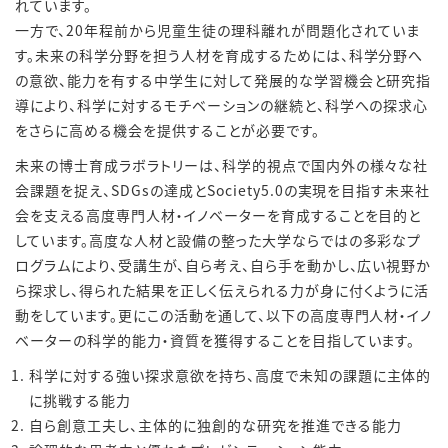
れています。
一方で、
20
年程前から児童生徒の理科離れが問題化されていま
す。未来の科学分野を担う人材を育成するためには、科学分野へ
の意欲、能力を有する中学生に対して発展的な学習機会と研究指
導により、科学に対するモチベーションの継続と、科学への探求心
をさらに高める機会を提供することが必要です。
未来の博士育成ラボラトリーは、科学的視点で国内外の様々な社
会課題を捉え、
SDGs
の達成と
Society5.0
の実現を目指す未来社
会を支える高度専門人材・イノベーターを育成することを目的と
しています。高度な人材と設備の整った大学ならではの多彩なプ
ログラムにより、受講生が、自ら考え、自ら手を動かし、広い視野か
ら探求し、得られた結果を正しく伝えられる力が身に付くように活
動をしています。更にこの活動を通して、以下の高度専門人材・イノ
ベーターの科学的能力・資質を獲得することを目指しています。
科学に対する強い探求意欲を持ち、高度で未知の課題に主体的
に挑戦する能力
自ら創意工夫し、主体的に独創的な研究を推進できる能力