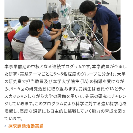
本事業前期の中核となる連続プログラムです。本学教員が企画し
た研究・実験テーマごとに
6
～
8
名程度のグループに分かれ、大学
の研究室で担当教員及び本学大学院生（
TA
）の指導を受けなが
ら、
4
～
5
回の研究活動に取り組みます。受講生は教員や
TA
とディ
スカッションしながら大学の設備を用いて、先端の研究にチャレン
ジしていきます。このプログラムにより科学に対する強い探求心を
喚起し、高度な課題にも自主的に挑戦していく能力の育成を図っ
ています。
探求課題活動実績