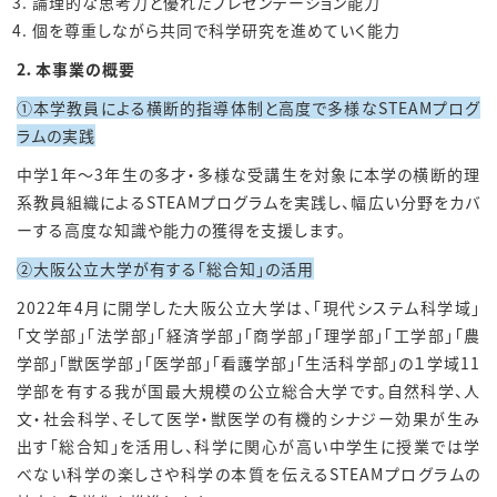
論理的な思考力と優れたプレゼンテーション能力
個を尊重しながら共同で科学研究を進めていく能力
2．本事業の概要
①本学教員による横断的指導体制と高度で多様なSTEAMプログ
ラムの実践
中学
1
年～
3
年生の多才・多様な受講生を対象に本学の横断的理
系教員組織による
STEAM
プログラムを実践し、幅広い分野をカバ
ーする高度な知識や能力の獲得を支援します。
②大阪公立大学が有する「総合知」の活用
2022年
4
月に開学した大阪公立大学は、「現代システム科学域」
「文学部」「法学部」「経済学部」「商学部」「理学部」「工学部」「農
学部」「獣医学部」「医学部」「看護学部」「生活科学部」の１学域
11
学部を有する我が国最大規模の公立総合大学です。自然科学、人
文・社会科学、そして医学・獣医学の有機的シナジー効果が生み
出す「総合知」を活用し、科学に関心が高い中学生に授業では学
べない科学の楽しさや科学の本質を伝える
STEAM
プログラムの