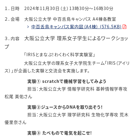
１．日時 2024年11月30日（土）13時30分～16時30分
２．会場 大阪公立大学 中百舌鳥キャンパス A4棟各教室
中百舌鳥キャンパス案内図（A4棟） (576.5KB)
大阪公立大学 理系女子学生によるワークショッ
３．内容
プ
「IRISとまなぶ！わくわく科学実験室」
大阪公立大学の理系女子大学院生チーム「IRIS（アイリ
ス）」が企画した実験と交流会を実施します。
実験① scratchで機械学習をしてみよう
担当：大阪公立大学 情報学研究科 基幹情報学専攻
松尾 美佑さん
実験②ジュースからDNAを取り出そう！
担当：大阪公立大学 理学研究科 生物化学専攻 荒木
優里奈さん
実験③ たべもので電気を起こせ!