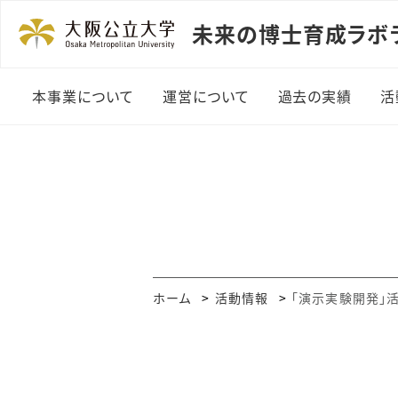
未来の博士育成ラボ
本事業について
運営について
過去の実績
活
所長メッセージ
探求課題活動
運営組織メンバー
演示実験開発プ
ム活動実績
講演会・講義実
ホーム
活動情報
「演示実験開発」
ワークショップ
習実施一覧