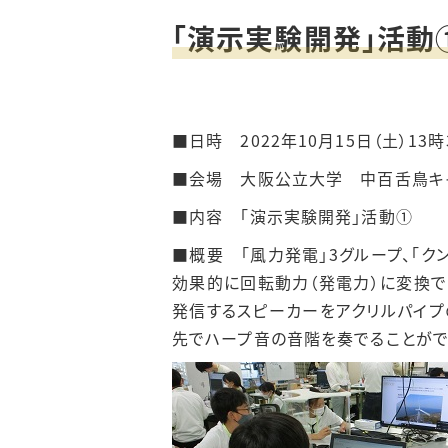
「演示実験開発」活動
■日時 2022年10月15日（土）13時
■会場 大阪公立大学 中百舌鳥キャ
■内容 「演示実験開発」活動①
■概要 「風力発電」3グループ、「ク
効果的に回転動力（発電力）に変換で
発信するスピーカーをアクリルパイプ
先でハープ音の音階を奏でることがで