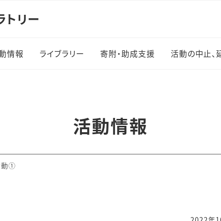
ラトリー
動情報
ライブラリー
寄附・助成支援
活動の中止、
実績
ログラ
活動情報
施一覧
活動①
・体験学
2022年