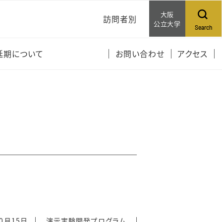
大阪
訪問者別
公立大学
Search
受講生の皆さんへ
延期について
お問い合わせ
アクセス
一般の方へ
10月15日
演示実験開発プログラム