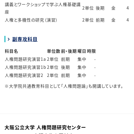
講義とワークショップで学ぶ人権基礎講
2単位
後期
金
4
座
人権と多機性の研究（演習）
2単位
前期
金
4
副専攻科目
科目名
単位数
前・後期
曜日
時限
人権問題研究演習1a
2単位
前期
集中
-
人権問題研究演習1b
2単位
後期
集中
-
人権問題研究演習2
2単位
前期
集中
-
※大学院共通教育科目として「人権問題論」も開講しています。
大阪公立大学 人権問題研究センター