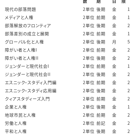
数
期
日
限
現代の部落問題
2単位
後期
金
1
メディアと人権
2単位
前期
金
1
部落解放のフロンティア
2単位
後期
金
2
部落差別の成立と展開
2単位
前期
金
1
グローバル化と人権
2単位
後期
月
5
障がい者と人権I
2単位
前期
金
2
障がい者と人権II
2単位
後期
金
2
ジェンダーと現代社会I
2単位
前期
金
1
ジェンダーと現代社会II
2単位
後期
金
2
エスニック・スタディ入門編
2単位
前期
金
2
エスニック・スタディ応用編
2単位
後期
金
2
クィアスタディーズ入門
2単位
前期
金
2
企業と人権
2単位
後期
金
1
地球市民と人権
2単位
前期
金
2
労働と人権
2単位
前記
金
2
平和と人権
2単位
後期
金
2