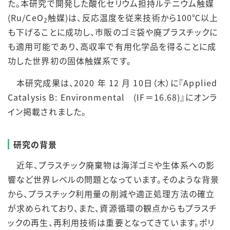
た。本研究で開発した酸化セリウム担持ルテニウム触媒
(Ru/CeO
触媒)は、反応温度を従来技術から100℃以上
2
も下げることに成功し、市販のゴミ袋や廃プラスチックに
も適用可能であり、高収率で有用化学品を得ることに成
功した世界初の固体触媒系です。
本研究成果は、2020 年 12 月 10日（木）に『Applied
Catalysis B: Environmental (IF＝16.68)』にオンラ
イン掲載されました。
研究の背景
近年、プラスチック廃棄物は海洋ゴミや生体系への影
響など世界レベルの問題となっています。そのような背景
から、プラスチック利用量の削減や適正処理方法の確立
が求められており、また、資源循環の観点からもプラスチ
ックの再生、再利用技術は重要となってきています。ポリ