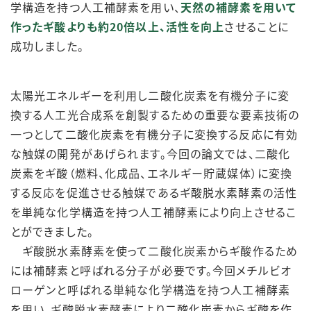
学構造を持つ人工補酵素を用い、
天然の補酵素を用いて
作ったギ酸よりも約20倍以上、活性を向上
させることに
成功しました。
太陽光エネルギーを利用し二酸化炭素を有機分子に変
換する人工光合成系を創製するための重要な要素技術の
一つとして二酸化炭素を有機分子に変換する反応に有効
な触媒の開発があげられます。今回の論文では、二酸化
炭素をギ酸（燃料、化成品、エネルギー貯蔵媒体）に変換
する反応を促進させる触媒であるギ酸脱水素酵素の活性
を単純な化学構造を持つ人工補酵素により向上させるこ
とができました。
ギ酸脱水素酵素を使って二酸化炭素からギ酸作るため
には補酵素と呼ばれる分子が必要です。今回メチルビオ
ローゲンと呼ばれる単純な化学構造を持つ人工補酵素
を用い、ギ酸脱水素酵素により二酸化炭素からギ酸を作