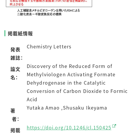
掲載紙情報
Chemistry Letters
発表
雑誌：
Discovery of the Reduced Form of
論文
Methylviologen Activating Formate
名：
Dehydrogenase in the Catalytic
Conversion of Carbon Dioxide to Formic
Acid
Yutaka Amao ,Shusaku Ikeyama
著
者：
https://doi.org/10.1246/cl.150425
掲載