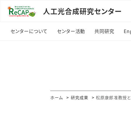
人工光合成研究センター
センターについて
センター活動
共同研究
Eng
概要
研究紹介
研究領域
所長あいさつ
研究装置紹介
研究開発ロー
設備概要
研究成果・受賞
共同研究講座
メンバー一覧
活動の記録
ホーム
研究成果
松原康郎准教授と
発行物