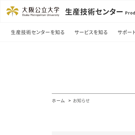
生産技術センター
Prod
生産技術センターを知る
サービスを知る
サポー
概要とアクセス
依頼加工サービス
図面
い
スタッフ
受託業務サービス
安全
主要設備
学生実習
工作
学生課外活動サービス
ホーム
お知らせ