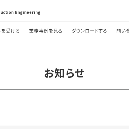
uction Engineering
トを受ける
業務事例を見る
ダウンロードする
問い
の書き方が知りた
機械加工の事例
業務依頼書
生
い
3Dプリンタ加工の事例
お知らせ
講習
ガラス加工の事例
機械利用サポート
その他の業務事例