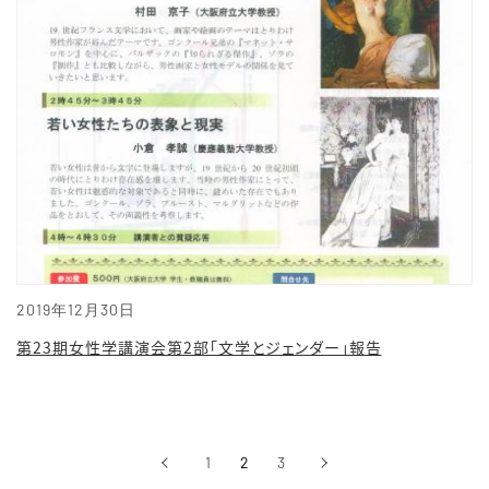
2019年12月30日
第23期女性学講演会第2部「文学とジェンダー」報告
‹
1
2
3
›
前へ
次へ