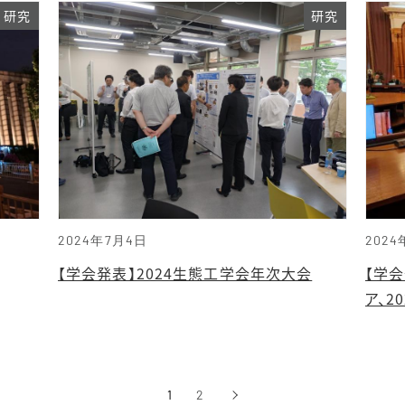
研究
研究
2024年7月4日
2024
【学会発表】2024生態工学会年次大会
【学会
ア、2
1
2
›
次へ