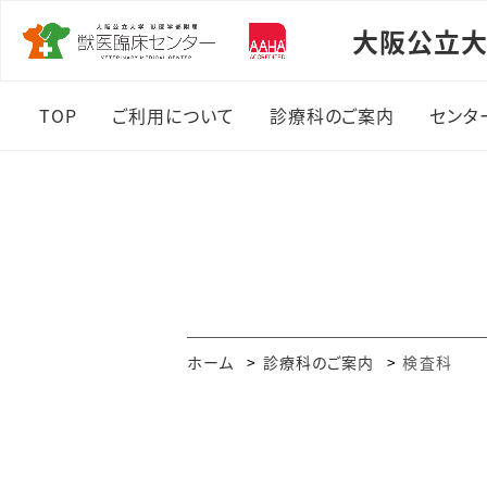
大阪公立大
TOP
ご利用について
診療科のご案内
センタ
ご利用について
診療科のご案内
セン
診療日と時間について
腫瘍科
臨床
予約から診療までの流れ
軟部組織外科
施設
入院の流れ
神経・整形外科
獣医
ホーム
診療科のご案内
検査科
手術を受けるまでの流れ
眼科
スタ
よくあるご質問
循環器科
新た