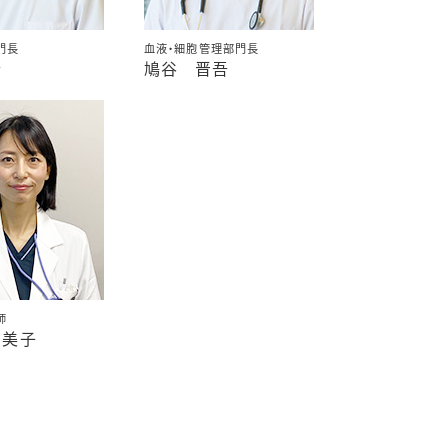
門長
血液・細胞管理部門長
行
鳩谷 晋吾
師
多美子