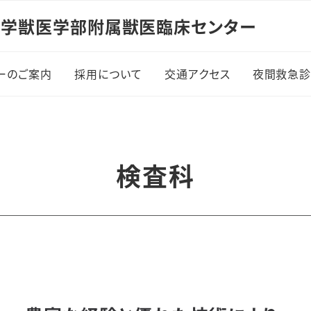
学獣医学部附属獣医臨床センター
ーのご案内
採用について
交通アクセス
夜間救急診
ターのご案内
採用について
センター長の挨拶
働く環境
検査科
のご案内
募集要項・応募の流れ
師のご紹介
求人に関するQ&A
ッフのご紹介
な治療への挑戦