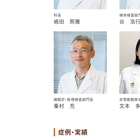
科長
検体検査部
嶋田 照雅
谷 浩
細胞診・病理検査部門長
非常勤獣医
桑村 充
文本 
症例・実績