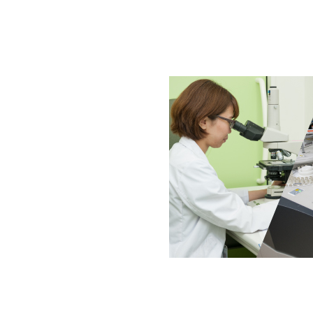
獣医師の方へ
内科
セミ
献血ドナー募集について
消化器科
画像診断科
夜間救急診療科
大動物科
麻酔科
検査科
あんしん獣医療相談室