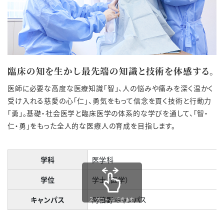
臨床の知を生かし最先端の知識と技術を体感する。
医師に必要な高度な医療知識「智」、人の悩みや痛みを深く温かく
受け入れる慈愛の心「仁」、勇気をもって信念を貫く技術と行動力
「勇」。基礎・社会医学と臨床医学の体系的な学びを通して、「智・
仁・勇」をもった全人的な医療人の育成を目指します。
学科
医学科
学位
学士（医学）
キャンパス
阿倍野キャンパス
スクロールできます