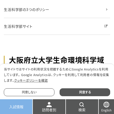
生活科学部の3つのポリシー
生活科学部サイト
大阪府立大学生命環境科学域
獣医学類
当サイトではサイトの利用状況を把握するためにGoogle Analyticsを利用
しています。 Google Analyticsは、
クッキーを利用して利用者の情報を収集
します。
クッキーポリシーを確認
学類
獣医学類
同意しない
同意する
学位
学士（獣医学）
入試情報
キャンパス
りんくうキャンパス
スクロールできます
訪問者別
検索
English