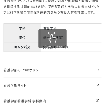
多様なキャリアパスを志向し、看護の対象や他職種と看護の価値
を創造する共創的看護を提供できる実践力をもつ看護人材や、ケ
アと科学を融合できる創造的力をもつ看護人材を育成します。
学科
看護学科
学位
学士（看護学）
キャンパス
阿倍野キャンパス
スクロールできます
看護学部の3つのポリシー
看護学部サイト
看護学部看護学科 学科案内