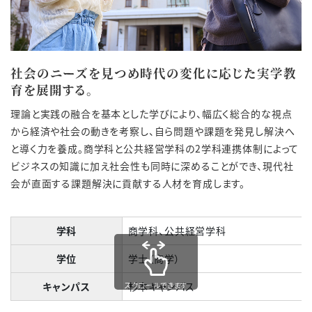
社会のニーズを見つめ時代の変化に応じた実学教
育を展開する。
理論と実践の融合を基本とした学びにより、幅広く総合的な視点
から経済や社会の動きを考察し、自ら問題や課題を発見し解決へ
と導く力を養成。商学科と公共経営学科の2学科連携体制によって
ビジネスの知識に加え社会性も同時に深めることができ、現代社
会が直面する課題解決に貢献する人材を育成します。
学科
商学科、公共経営学科
学位
学士（商学）
キャンパス
杉本キャンパス
スクロールできます