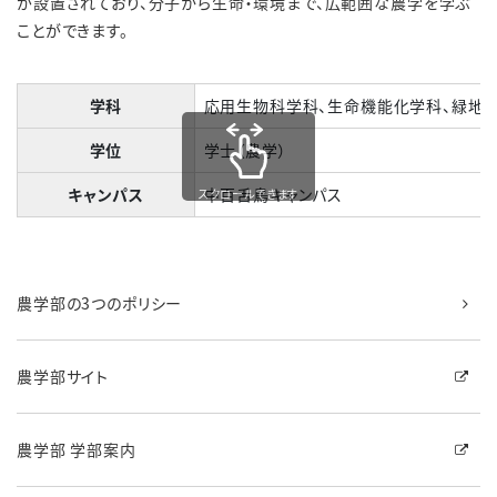
が設置されており、分子から生命・環境まで、広範囲な農学を学ぶ
ことができます。
学科
応用生物科学科、生命機能化学科、緑地
学位
学士（農学）
キャンパス
中百舌鳥キャンパス
スクロールできます
農学部の3つのポリシー
農学部サイト
農学部 学部案内