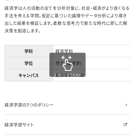
経済学は人の活動の全てを分析対象に、社会・経済がより良くなる
手法を考える学問。仮定に基づいた論理やデータ分析により導き
出した結果を検証します。柔軟な思考力で新たな時代に即した解
決策を創造します。
学科
経済学科
学位
学士（経済学）
キャンパス
杉本キャンパス
スクロールできます
経済学部の3つのポリシー
経済学部サイト