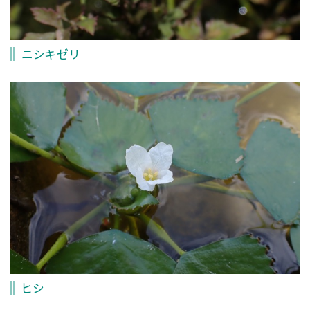
ニシキゼリ
ヒシ