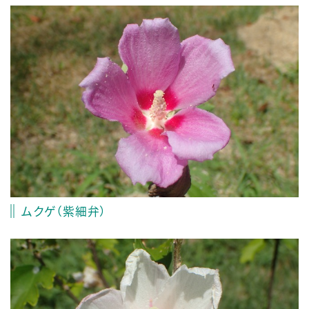
ムクゲ（紫細弁）