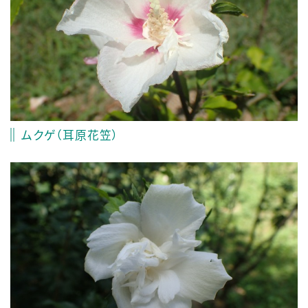
ムクゲ（耳原花笠）