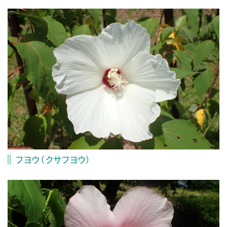
フヨウ（クサフヨウ）