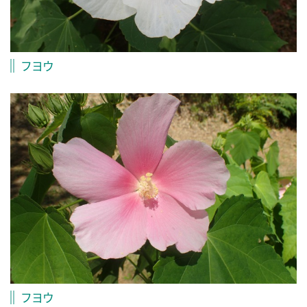
フヨウ
フヨウ