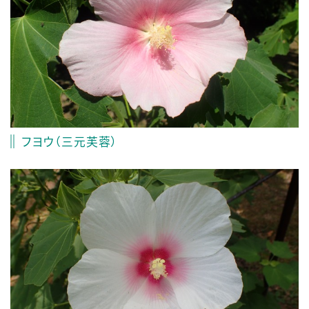
フヨウ（三元芙蓉）