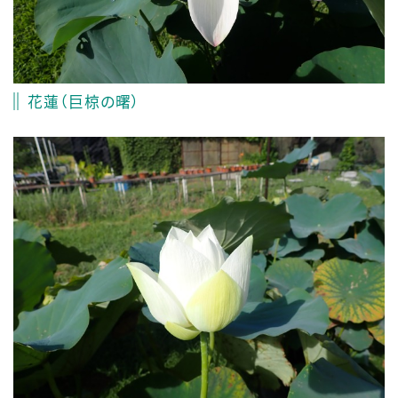
花蓮（巨椋の曙）