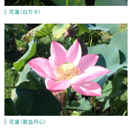
花蓮（白万々）
花蓮（碧血丹心）