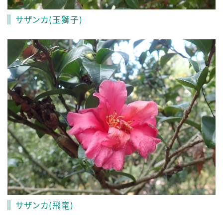
サザンカ(玉獅子)
サザンカ(飛竜)