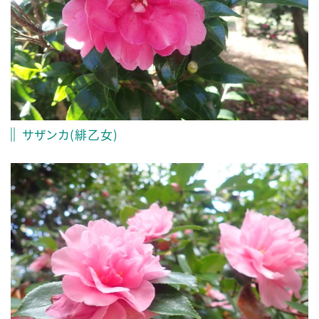
サザンカ(緋乙女)