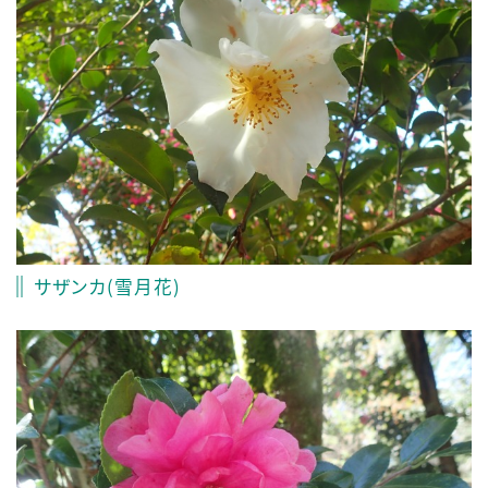
サザンカ(雪月花)