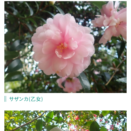
サザンカ(乙女)