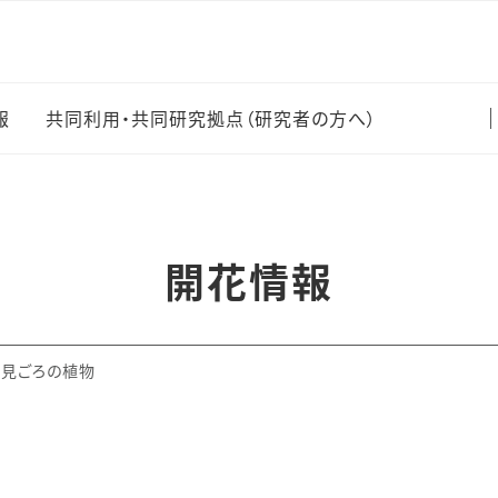
報
共同利用・共同研究拠点（研究者の方へ）
情報
TOP（共同利用・共同研
究拠点）
の開花情報
開花情報
共同利用・共同研究計
画の申請について
らしい植物
採択課題一覧
植物目録
在の見ごろの植物
研究成果
セミナー情報