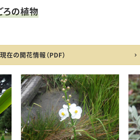
見ごろの植物
共同利用設備
研究調査・教育利用・植
物材料分譲
現在の開花情報（PDF）