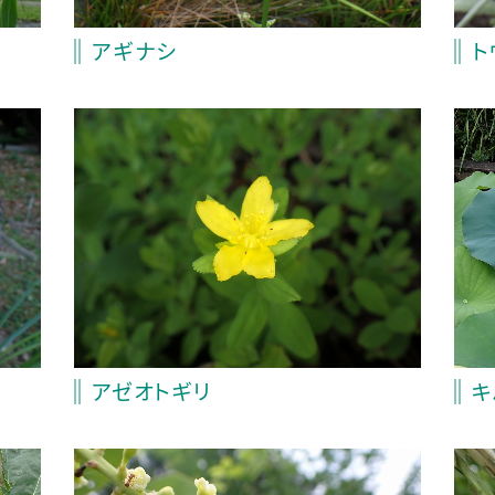
ト
アギナシ
キ
アゼオトギリ