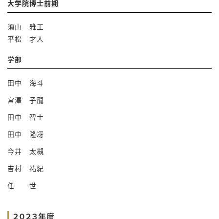
大学院博士前期
須山 雅工
平松 才人
学部
田中 海斗
宮澤 子龍
田中 智士
田中 隆冴
今井 太槻
吉村 祐紀
任 世
２０２３年度