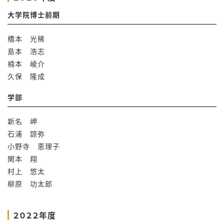
大学院博士前期
橋本 光稀
島本 浩志
楠本 崚介
久保 隆成
学部
新名 岬
石浦 諒弥
小野寺 恵理子
関本 翔
村上 悠太
柳原 功太郎
２０２２年度