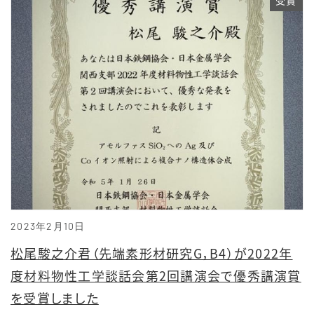
受賞
2023年2月10日
松尾駿之介君（先端素形材研究G，B4）が2022年
度材料物性工学談話会第2回講演会で優秀講演賞
を受賞しました