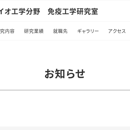
イオ工学分野 免疫工学研究室
研究内容
研究業績
就職先
ギャラリー
アクセス
(学内のみ)
機能性リポソーム
行事写真
がん免疫療法のための
装置写真
お知らせ
ナノワクチンシステム
炎症性疾患治療のため
のバイオマテリアル開発