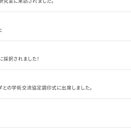
生が研究室に来訪されました。
た
に採択されました！
学との学術交流協定調印式に出席しました。