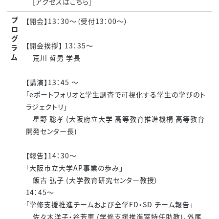
[アクセスはこちら]
プ
【開会】13：30～（受付13：00～）
ロ
グ
【開会挨拶】 13：35～
ラ
ム
荒川 哲男 学長
【講演】13：45 ～
「eポートフォリオと学生調査で可視化する学生の学びのト
ラジェクトリ」
星野 聡孝 (大阪府立大学 高等教育推進機構 高等教育
開発センター長)
【報告】
14：30～
「大阪市立大学AP事業の歩み」
飯吉 弘子 (大学教育研究センター教授）
14：45～
「学修支援推進チームおよび全学FD・SD チーム報告」
佐々木洋子・谷芳恵 (学修支援推進室特任助教)、外尾