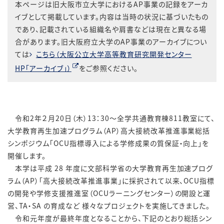
本ページは旧大阪市立大学におけるAP事業の記録をアーカ
イブとして掲載しています。内容は当時の状況に基づいたもの
であり、記載されている組織名や肩書などは現在と異なる場
合があります。旧大阪府立大学のAP事業のアーカイブについ
ては
こちら（大阪公立大学高等教育研究開発センター
HP「アーカイブ」）
をご参照ください。
令和2年２月20日（木）13：30～全学共通教育棟811教室にて、
大学教育再生加速プログラム（AP）高大接続改革推進事業総括
シンポジウム「OCU指標導入による学修成果の質保証・向上」を
開催します。
本学は平成 28 年度に文部科学省の大学教育再生加速プログ
ラム（AP）「高大接続改革推進事業」に採択されて以来、OCU指標
の開発や学修支援推進室（OCUラーニングセンター）の開設と運
営、TA・SA の育成など 様々なプロジェクトを実施してきました。
令和元年度が最終年度となることから、下記のとおり総括シン