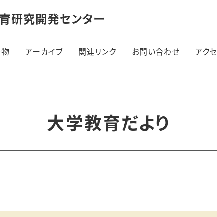
教育研究開発センター
行物
アーカイブ
関連リンク
お問い合わせ
アク
刊行物
アーカイブ
関連リンク
お問い合わせ
ア
大学教育（紀要）
大阪市立大学 大学教育
大学教育だより
研究センター
生成AIツールと教育に
ついての教員向けガイド
大阪市立大学 大学教育
再生加速プログラム（AP
事業）
大学教育だより
大阪府立大学 高等教育
学生向け
開発センター