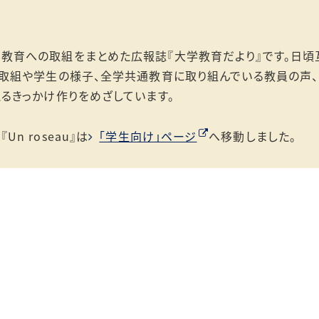
大阪府立大学 大学教育
再生加速プログラム（AP
事業）
教育への取組をまとめた広報誌『大学教育だより』です。日頃
の取組や学生の様子、全学共通教育に取り組んでいる教員の声
るきっかけ作りをめざしています。
n roseau』は
「学生向け」ページ
へ移動しました。