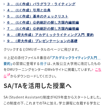
３．（
LC
作成）パラグラフ・ライティング
４．（
LC
作成）引用と出典
５．（
LC
作成）基本のチェックリスト
６．（
LC
作成）公的統計の探し方国内編前編
７．（
LC
作成）公的統計の探し方国内編後編
８．（府大作成）アカデミックライティング入門
_
要約
９．（府大作成）プレゼンテーションの基礎
クリックするとOMUポータルのページに飛びます。
※上記の添付ファイル８番目の
「アカデミックライティング入門＿
要約」
の冒頭に登場する
冊子
は、大阪公立大学用に改訂したもの
をOMUラーニングセンターのWebサイトに掲載しています。
こち
ら
からダウンロードしてください。
SA/TAを活用した授業へ
SA（Student Assistant)制度がH29年度からスタートしました。
この制度の下、これまでのTAに加え、学士課程に在籍する学生に