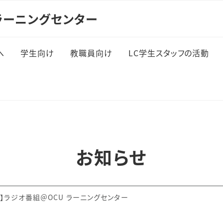
ラーニングセンター
へ
学生向け
教職員向け
LC学生スタッフの活動
一般学修相談
LC学生スタッフ企画 「
るらじ」
英語学修支援
数学学修相談
お知らせ
Tips・教材
イベント
！】ラジオ番組＠OCU ラーニングセンター
自習スペース