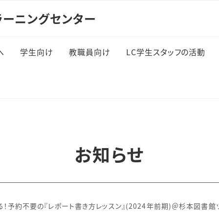
ラーニングセンター
へ
学生向け
教職員向け
LC学生スタッフの活動
一般学修相談
LC学生スタッフ企画 「
るらじ」
英語学修支援
数学学修相談
お知らせ
Tips・教材
イベント
る！予約不要の『レポート書き方レッスン』(2024年前期)＠杉本図書館ツ
自習スペース