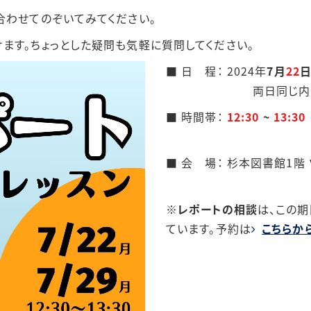
合わせてのぞいてみてください。
ます。ちょっとした疑問も気軽に質問してください。
■
日 程： 2024年
7月
22
日
両日同じ内容で
■ 時間帯：
12:30
~
13:30
■ 会 場： 杉本図書館1階
※
レポートの相談
は、この
ています。予約は
こちらか