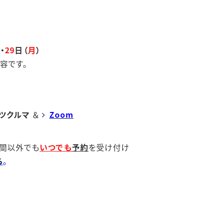
・
29
日（
月
）
す。
ツクルマ
＆
Zoom
期間以外でも
いつでも
予約
を受け付け
ら
。