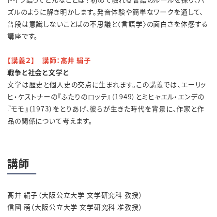
ズルのように解き明かします。発音体験や簡単なワークを通して、
普段は意識しないことばの不思議と〈言語学〉の面白さを体感する
講座です。
【講義２】 講師：髙井 絹子
戦争と社会と文学と
文学は歴史と個人史の交点に生まれます。この講義では、エーリッ
ヒ・ケストナーの『ふたりのロッテ』（1949）とミヒャエル・エンデの
『モモ』（1973）をとりあげ、彼らが生きた時代を背景に、作家と作
品の関係について考えます。
講師
髙井 絹子（大阪公立大学 文学研究科 教授）
信國 萌（大阪公立大学 文学研究科 准教授）