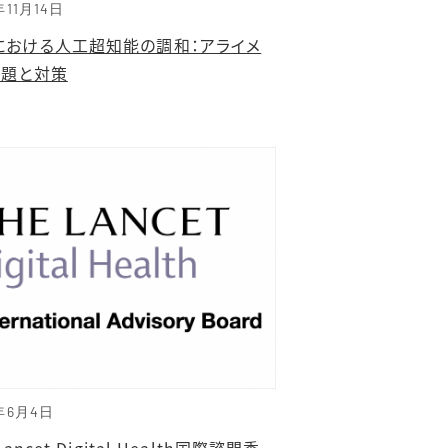
年11月14日
における人工超知能の調和：アライメ
問題と対策
年6月4日
Lancet Digital Health国際諮問委