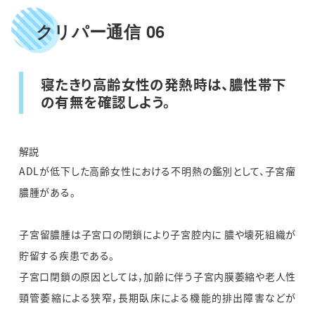
クリパー通信 06
寝たきり高齢女性の発熱時は、膿性帯下
の有無を確認しよう。
解説
ADLが低下した高齢女性における不明熱の鑑別として、子宮瘤
膿腫がある。
子宮留膿腫は子宮口の閉鎖により子宮腔内に 膿や壊死組織が
貯留する疾患である。
子宮口閉鎖の原因としては，加齢に伴う子宮内膜萎縮や老人性
頸管萎縮による狭窄，長期臥床による機能的排出障害などが