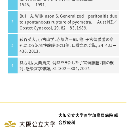
1545， 1991．
Bui A，Wilkinson S：Generalized peritonitis due
to spontaneous rupture of pyometra． Aust NZ／
Obstet Gynaecol，29：82－83，1989．
萩谷英大，小古山学，赤堀洋一郎，他：子宮留膿腫の穿
孔による汎発性腹膜炎の1例．口救急医会誌, 24：431－
436, 2013．
具芳明，大曲貴夫：発熱をきたした子宮留膿腫2例の検
討．感染症学雑誌，81：302－304，2007．
大阪公立大学医学部附属病院 総
合診療科