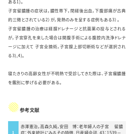
ある1)。
子宮留膿腫の症状は，膿性帯下，閉経後出血，下腹部痛が古典
的三徴とされている2）が，発熱のみを呈する症例もある3）。
子宮留膿腫の治療は経膣ドレナージと抗菌薬の投与とされる
が，子宮穿孔を来した場合は開腹手術による腹腔内洗浄ドレナ
ージに加えて 子宮全摘術，子宮膣上部切断術などが選択され
る3),4)。
寝たきりの高齢女性が不明熱で受診してきた際は、子宮瘤膿腫
を鑑別に挙げる必要がある。
参考文献
赤澤憲治，高森久純，安田 博：老年婦人の子宮 留膿
症：外来統計にみるその特徴．日産婦会誌, 43：1539－