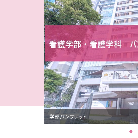
学部パンフレット
研究科パンフレット