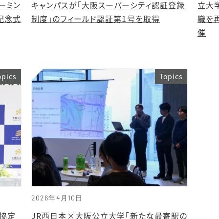
ーミン
キャンパスが「大阪スーパーシティ認証登録
立大
記念式
制度」のフィールド認証第1号を取得
織を
催
opics
Topics
2026年4月10日
協定
JR西日本×大阪公立大学「新たな最寄駅の