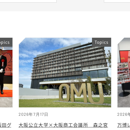
opics
Topics
2026年7月17日
2026
飯田グ
大阪公立大学×大阪商工会議所 森之宮
万博