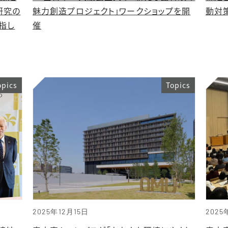
研究の
魅力創造プロジェクト」ワークショップを開
動対
指し
催
opics
Topics
2025年12月15日
2025