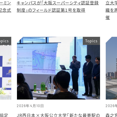
ーミン
キャンパスが「大阪スーパーシティ認証登録
立大
記念式
制度」のフィールド認証第1号を取得
織を
催
opics
Topics
2026年4月10日
2026
協定
JR西日本×大阪公立大学「新たな最寄駅の
森之