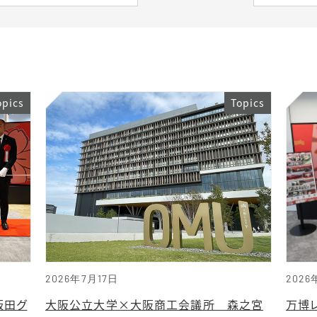
opics
Topics
2026年7月17日
2026
飯田グ
大阪公立大学×大阪商工会議所 森之宮
万博