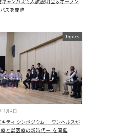
宮キャンパスで入試説明会＆オープン
ンパスを開催
Topics
年11月4日
ビキティ シンポジウム －ワンヘルスが
医療と獣医療の新時代－ を開催