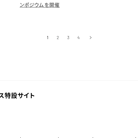
ンポジウムを開催
1
2
3
4
›
次へ
ス特設サイト