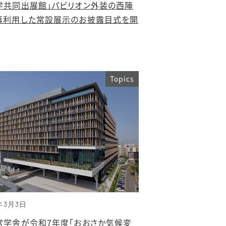
学共同出展館」パビリオン外装の西陣
再利用した常設展示のお披露目式を開
Topics
年3月3日
宮学舎が令和7年度「おおさか気候変