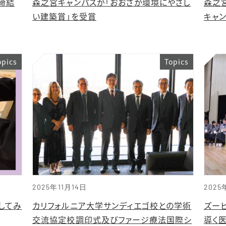
締結
森之宮キャンパスが「おおさか環境にやさし
森之
い建築賞」を受賞
キャ
opics
Topics
2025年11月14日
2025
してみ
カリフォルニア大学サンディエゴ校との学術
ズー
交流協定校調印式及びファージ療法国際シ
導く