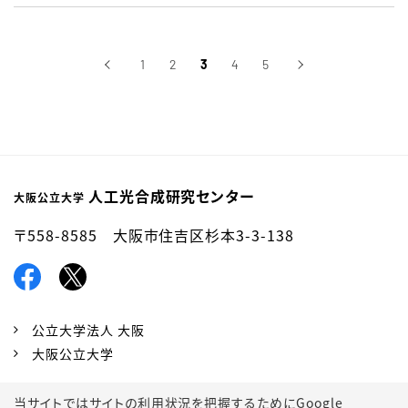
‹
1
2
3
4
5
›
前へ
次へ
人工光合成研究センター
大阪公立大学
〒558-8585 大阪市住吉区杉本3-3-138
公立大学法人 大阪
大阪公立大学
当サイトではサイトの利用状況を把握するためにGoogle