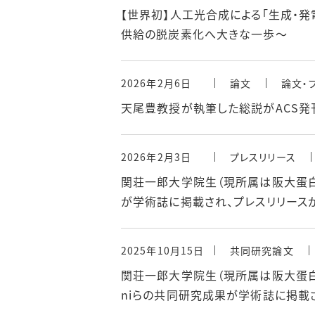
【世界初】人工光合成による「生成・
供給の脱炭素化へ大きな一歩～
2026年2月6日
論文
論文・
天尾豊教授が執筆した総説がACS発刊C
2026年2月3日
プレスリリース
関荘一郎大学院生（現所属は阪大蛋
が学術誌に掲載され、プレスリリース
2025年10月15日
共同研究論文
関荘一郎大学院生（現所属は阪大蛋白研）と
niらの共同研究成果が学術誌に掲載