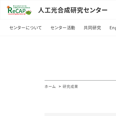
人工光合成研究センター
センターについて
センター活動
共同研究
Eng
概要
研究紹介
研究領域
所長あいさつ
研究装置紹介
研究開発ロー
設備概要
研究成果・受賞
共同研究講座
メンバー一覧
活動の記録
ホーム
研究成果
発行物