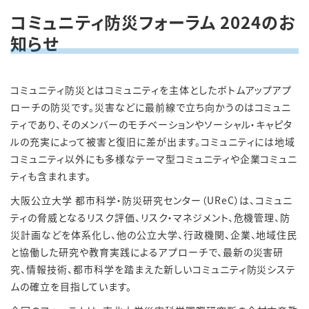
コミュニティ防災フォーラム 2024のお
知らせ
コミュニティ防災とはコミュニティを主体としたボトムアップアプ
ローチの防災です。災害などに最前線で立ち向かうのはコミュニ
ティであり、そのメンバーのモチベーションやソーシャル・キャピタ
ルの充実によって被害と復旧に差が出ます。コミュニティには地域
コミュニティ以外にも多様なテーマ型コミュニティや企業コミュニ
ティも含まれます。
大阪公立大学 都市科学・防災研究センター（
UReC
）は、コミュニ
ティの脅威となるリスク評価、リスク・マネジメント、危機管理、防
災計画などを体系化し、他の公立大学、行政機関、企業、地域住民
と協働した研究や教育実践によるアプローチで、最新の災害研
究、情報技術、都市科学を踏まえた新しいコミュニティ防災システ
ムの確立を目指しています。