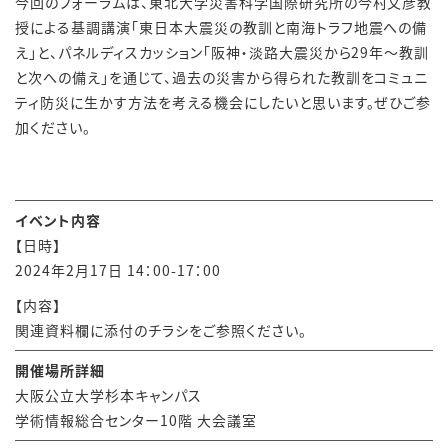
今回のフォーラムは、東北大学災害科学国際研究所の今村文彦教
授による基調講演「東日本大震災の教訓と南海トラフ地震への備
え」と、パネルディスカッション「阪神・淡路大震災から
29
年～教訓
と次への備え」を通じて、過去の災害から得られた教訓をコミュニ
ティ防災に生かす方法を考える機会にしたいと思います。ぜひご参
加ください。
イベント内容
【日時】
2024年2月17日 14：00-17：00
【内容】
関連資料欄に添付のチラシをご参照ください。
開催場所詳細
大阪公立大学杉本キャンパス
学術情報総合センター
10
階 大会議室