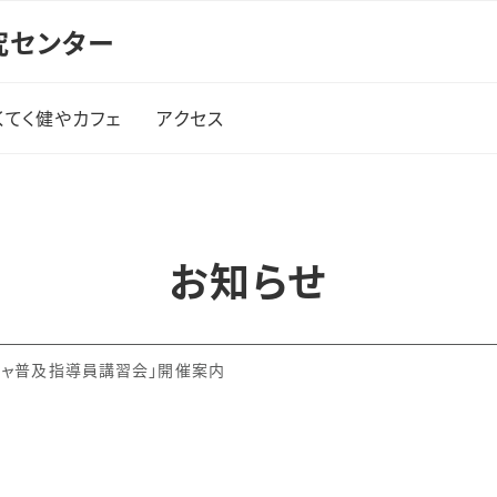
研究センター
くてく健やカフェ
アクセス
てくてく健やカフェにつ
いて
お知らせ
からだの計測とは
営業日時・場所
チャ普及指導員講習会」開催案内
チラシ・資料