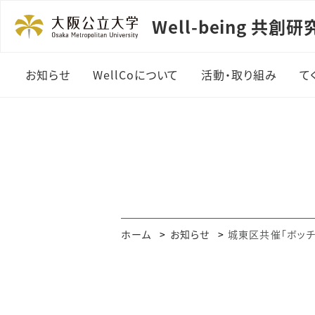
Well-being 共創
お知らせ
WellCoについて
活動・取り組み
て
センター長挨拶
設立の背景・目指すもの
構成員
規程
ホーム
お知らせ
城東区共催「ボッ