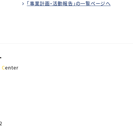
「事業計画・活動報告」の一覧ページへ
ー
h
C
enter
2