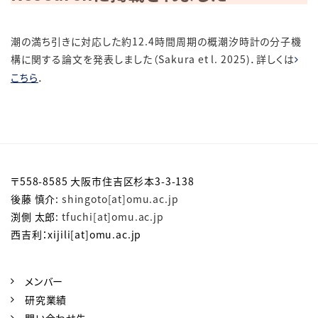
潮の満ち引きに対応した約12.4時間周期の概潮汐時計の分子機
構に関する論文を発表しました（Sakura et l. 2025)．詳しくは
こちら
．
〒558-8585 大阪市住吉区杉本3-3-138
後藤 慎介:
shingoto[at]omu.ac.jp
渕側 太郎:
tfuchi[at]omu.ac.jp
西吉利：xijili[at]omu.ac.jp
メンバー
研究業績