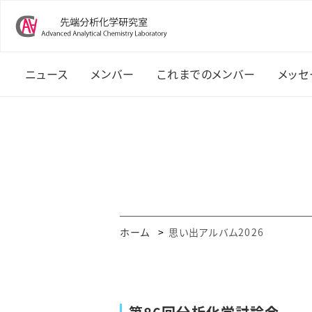
ニュース
メンバー
これまでのメンバー
メッセ
ニュース一覧
坪井泰之教授 紹介
OB・OG
教
連絡先
年度メンバー
研
2026年度メンバー
研
ホーム
思い出アルバム2026