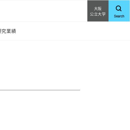
大阪
公立大学
Search
研究業績
覧
業績一覧
出版物
雑誌の表紙
Highlight
学会発表
受賞