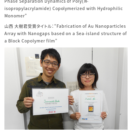
Phase Separation Dynamics of Poly(
N
-
isopropylacrylamide) Copolymerized with Hydrophilic
Monomer”
山西 大樹君受賞タイトル：“Fabrication of Au Nanoparticles
Array with Nanogaps based on a Sea-island structure of
a Block Copolymer film”