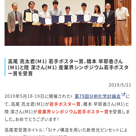
高尾 亮太君(M1) 若手ポスター賞、橋本 早耶香さん
(M1)と陸 潔さん(M1) 産業界シンポジウム若手ポスタ
ー賞を受賞
2019/5/21
2019年5月18-19日に開催された
第79回分析化学討論会
に
て、高尾 亮太君(M1)が
若手ポスター賞
、橋本 早耶香さん(M1)と
陸 潔さん(M1)が
産業界シンポジウム若手ポスター賞
を受賞しま
した。おめでとうございます！
高尾君受賞タイトル：「Siナノ構造を用いた新奇光ピンセットによ