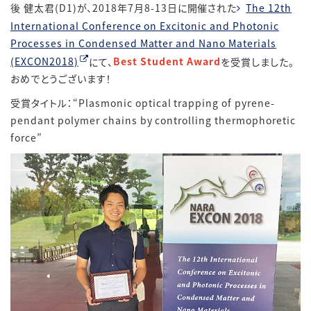
後 健太君(D1)が、2018年7月8-13日に開催された
The 12th
International Conference on Excitonic and Photonic
Processes in Condensed Matter and Nano Materials
(EXCON2018)
にて、
Best Student Award
を受賞しました。
おめでとうございます！
受賞タイトル：“Plasmonic optical trapping of pyrene-
pendant polymer chains by controlling thermophoretic
force”