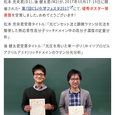
松本 充央君(D1)、後 健太君(M2)が、2017年10月17-19日に開
催された
第7回CSJ化学フェスタ2017
にて、
優秀ポスター発
表賞
を受賞しました。おめでとうございます！
松本 充央君受賞タイトル：「光ピンセット法と顕微ラマン分光法を
駆使した熱応答性高分子リッチドメイン中の高分子濃度の定量分
析」
後 健太君受賞タイトル：「光圧を用いた単一ポリ (
N
-イソプロピル
アクリルアミド)リッチドメインのラマン分光分析」