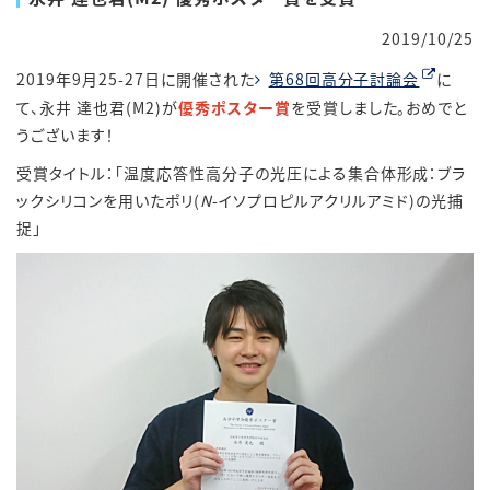
2019/10/25
2019年9月25-27日に開催された
第68回高分子討論会
に
て、永井 達也君(M2)が
優秀ポスター賞
を受賞しました。おめでと
うございます！
受賞タイトル：「温度応答性高分子の光圧による集合体形成：ブラ
ックシリコンを用いたポリ(
N
-イソプロピルアクリルアミド)の光捕
捉」