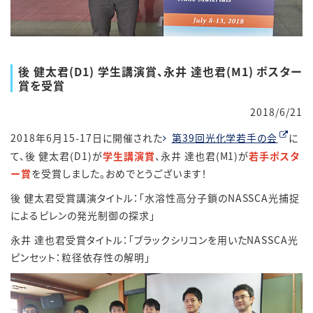
後 健太君(D1) 学生講演賞、永井 達也君(M1) ポスター
賞を受賞
2018/6/21
2018年6月15-17日に開催された
第39回光化学若手の会
に
て、後 健太君(D1)が
学生講演賞
、永井 達也君(M1)が
若手ポスタ
ー賞
を受賞しました。おめでとうございます！
後 健太君受賞講演タイトル：「水溶性高分子鎖のNASSCA光捕捉
によるピレンの発光制御の探求」
永井 達也君受賞タイトル：「ブラックシリコンを用いたNASSCA光
ピンセット：粒径依存性の解明」