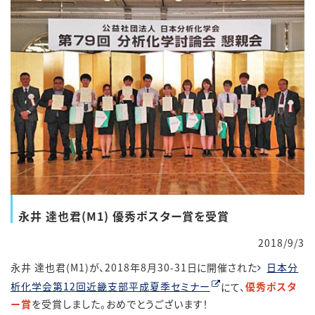
永井 達也君(M1) 優秀ポスター賞を受賞
2018/9/3
永井 達也君(M1)が、2018年8月30-31日に開催された
日本分
析化学会第12回近畿支部平成夏季セミナー
にて、
優秀ポスタ
ー賞
を受賞しました。おめでとうございます！