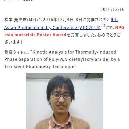
2016/12/16
松本 充央君(M2)が、2016年12月4日-8日に開催された
9th
Asian Photochemistry Conference (APC2016)
にて、
NPG
asia materials Poster Award
を受賞しました。おめでとうご
ざいます！
受賞タイトル：“Kinetic Analysis for Thermally-induced
Phase Separation of Poly(
N
,
N
-diethylacrylamide) by a
Transient Photometry Technique”