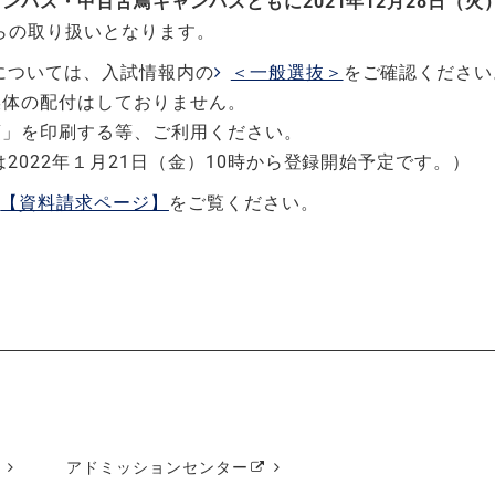
ャンパス・中百舌鳥キャンパスともに
2021
年
12
月
28
日（火
からの取り扱いとなります。
については、入試情報内の
＜一般選抜＞
をご確認ください
媒体の配付はしておりません。
項」を印刷する等、ご利用ください。
2022年１月21日（金）10時から登録開始予定です。）
【資料請求ページ】
をご覧ください。
アドミッションセンター