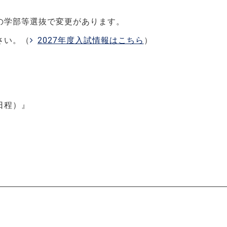
下の学部等選抜で変更があります。
さい。
（
2027年度入試情報はこちら
）
日程）』