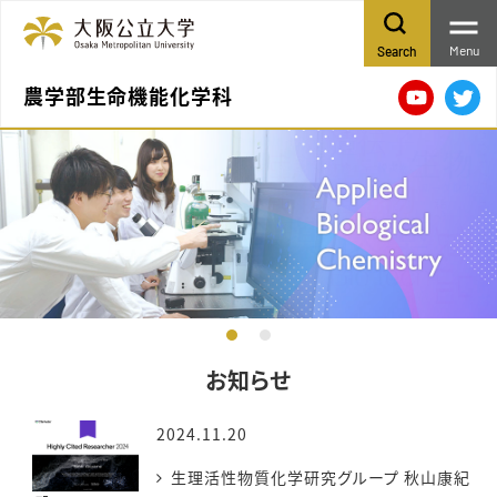
Menu
Search
農学部生命機能化学科
動画ペ
Tw
お知らせ
2024.11.20
生理活性物質化学研究グループ 秋山康紀