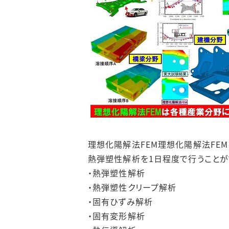
理想化陽解法FEM理想化陽解法FE
熱弾塑性解析を1日程度で行うことが
・熱弾塑性解析
・熱弾塑性クリープ解析
・固有ひずみ解析
・固有変形解析