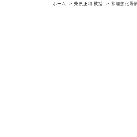
ホーム
柴原正和 教授
⑤理想化陽解