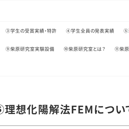
③学生の受賞実績・特許
④学生全員の発表実績
⑤
⑨柴原研究室実験設備
⑩柴原研究室とは？
⑪柴原
⑤理想化陽解法FEMについ