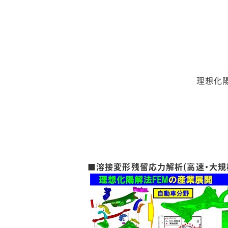
理想化陽
■溶接変形残留応力解析(高速・大規