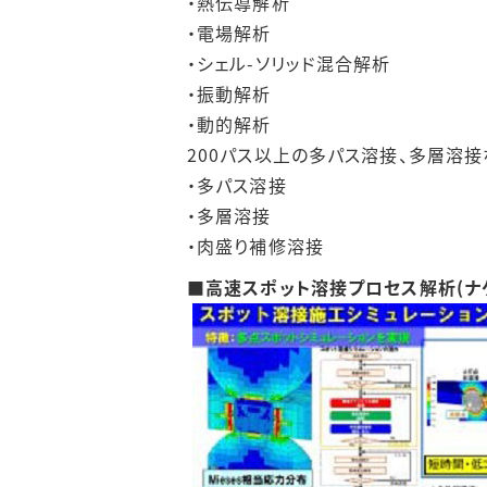
・熱伝導解析
・電場解析
・シェル-ソリッド混合解析
・振動解析
・動的解析
200パス以上の多パス溶接、多層溶
・多パス溶接
・多層溶接
・肉盛り補修溶接
■高速スポット溶接プロセス解析(ナ