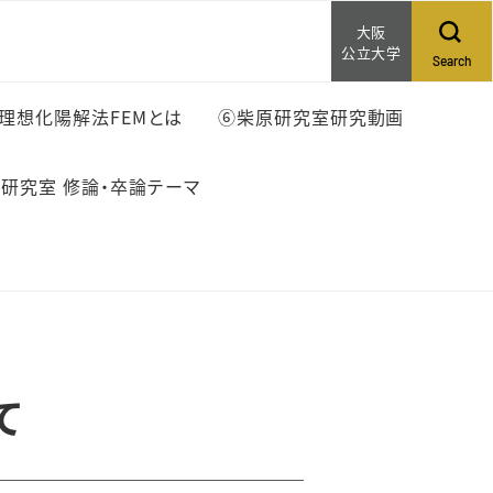
大阪
公立大学
Search
理想化陽解法FEMとは
⑥柴原研究室研究動画
研究室 修論・卒論テーマ
て