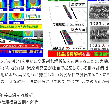
塑性ひずみ増分」を用いた高温割れ解析法を適用することで、実
性ひずみ増分」は、柴原研究室が独自で提案している割れ評価指
の併用により、高温割れが発生しない溶接条件を算出することに
記の高度な解析手法に発展させており、冶金学、力学の両面か
た溶接高温割れ解析
いた溶接凝固割れ解析