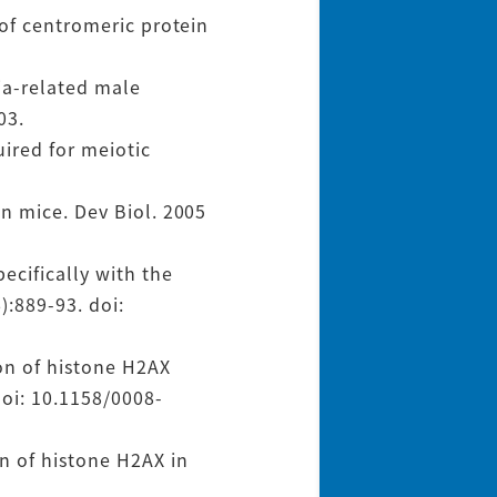
 of centromeric protein
ia-related male
03.
uired for meiotic
n mice. Dev Biol. 2005
ecifically with the
):889-93. doi:
ion of histone H2AX
doi: 10.1158/0008-
n of histone H2AX in