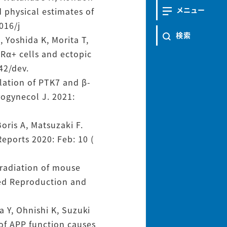
メニュー
 physical estimates of
016/j
検索
 Yoshida K, Morita T,
Rα+ cells and ectopic
42/dev.
lation of PTK7 and β-
rogynecol J. 2021:
ris A, Matsuzaki F.
eports 2020: Feb: 10 (
rradiation of mouse
ted Reproduction and
a Y, Ohnishi K, Suzuki
of APP function causes