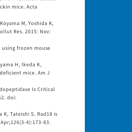
ckin mice. Acta
 Koyama M, Yoshida K,
ollut Res. 2015: Nov:
on using frozen mouse
oyama H, Ikeda K,
deficient mice. Am J
opeptidase Is Critical
2. doi:
K, Tateishi S. Rad18 is
Apr;126(3-4):173-83.