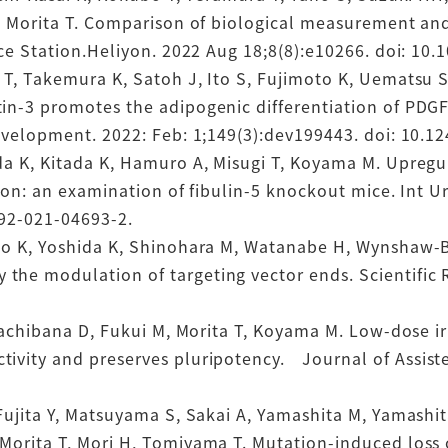
, Morita T. Comparison of biological measurement and
ce Station.Heliyon. 2022 Aug 18;8(8):e10266. doi: 10.1
T, Takemura K, Satoh J, Ito S, Fujimoto K, Uematsu S,
in-3 promotes the adipogenic differentiation of PDGF
evelopment. 2022: Feb: 1;149(3):dev199443. doi: 10.12
a K, Kitada K, Hamuro A, Misugi T, Koyama M. Upregu
ion: an examination of fibulin-5 knockout mice. Int U
192-021-04693-2.
to K, Yoshida K, Shinohara M, Watanabe H, Wynshaw-Bo
e modulation of targeting vector ends. Scientific R
 Tachibana D, Fukui M, Morita T, Koyama M. Low-dose i
ivity and preserves pluripotency. Journal of Assis
ujita Y, Matsuyama S, Sakai A, Yamashita M, Yamashit
Morita T, Mori H, Tomiyama T. Mutation-induced loss 