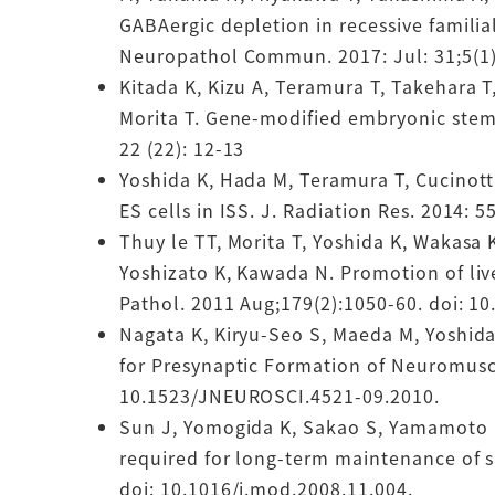
GABAergic depletion in recessive familia
Neuropathol Commun. 2017: Jul: 31;5(1)
Kitada K, Kizu A, Teramura T, Takehara 
Morita T. Gene-modified embryonic stem c
22 (22): 12-13
Yoshida K, Hada M, Teramura T, Cucinotta
ES cells in ISS. J. Radiation Res. 2014: 5
Thuy le TT, Morita T, Yoshida K, Wakasa
Yoshizato K, Kawada N. Promotion of liv
Pathol. 2011 Aug;179(2):1050-60. doi: 10
Nagata K, Kiryu-Seo S, Maeda M, Yoshida
for Presynaptic Formation of Neuromuscu
10.1523/JNEUROSCI.4521-09.2010.
Sun J, Yomogida K, Sakao S, Yamamoto H,
required for long-term maintenance of 
doi: 10.1016/j.mod.2008.11.004.