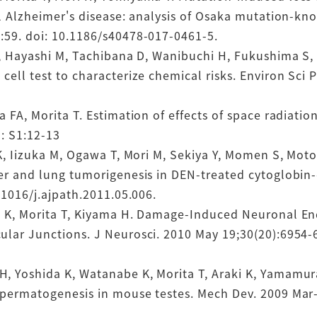
l Alzheimer's disease: analysis of Osaka mutation-kno
:59. doi: 10.1186/s40478-017-0461-5.
T, Hayashi M, Tachibana D, Wanibuchi H, Fukushima S,
ell test to characterize chemical risks. Environ Sci P
 FA, Morita T. Estimation of effects of space radiati
5: S1:12-13
 K, Iizuka M, Ogawa T, Mori M, Sekiya Y, Momen S, Mot
er and lung tumorigenesis in DEN-treated cytoglobin-
.1016/j.ajpath.2011.05.006.
 K, Morita T, Kiyama H. Damage-Induced Neuronal End
lar Junctions. J Neurosci. 2010 May 19;30(20):6954-6
 Yoshida K, Watanabe K, Morita T, Araki K, Yamamura 
spermatogenesis in mouse testes. Mech Dev. 2009 Mar-