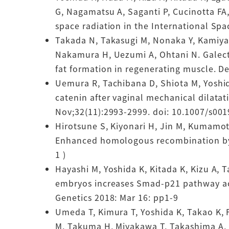
G, Nagamatsu A, Saganti P, Cucinotta FA
space radiation in the International Spa
Takada N, Takasugi M, Nonaka Y, Kamiya 
Nakamura H, Uezumi A, Ohtani N. Galect
fat formation in regenerating muscle. D
Uemura R, Tachibana D, Shiota M, Yoshid
catenin after vaginal mechanical dilatat
Nov;32(11):2993-2999. doi: 10.1007/s00
Hirotsune S, Kiyonari H, Jin M, Kumamo
Enhanced homologous recombination by th
1 )
Hayashi M, Yoshida K, Kitada K, Kizu A,
embryos increases Smad-p21 pathway act
Genetics 2018: Mar 16: pp1-9
Umeda T, Kimura T, Yoshida K, Takao K, F
M, Takuma H, Miyakawa T, Takashima A, 