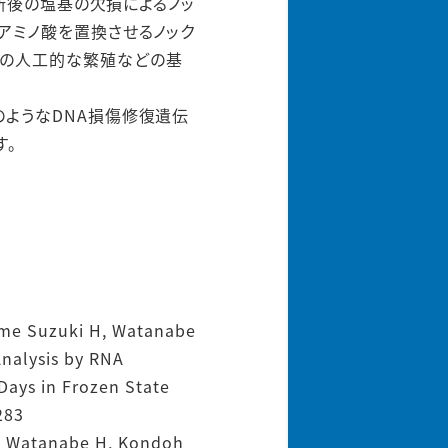
切断後の塩基の欠損によるノッ
アミノ酸を置換させるノック
スの人工的な繁殖などの基
のようなDNA損傷修復遺伝
す。
zume Suzuki H, Watanabe
Analysis by RNA
Days in Frozen State
283
HH, Watanabe H, Kondoh