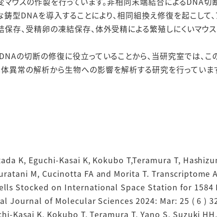
伝子改変マウスの作製を行っています。非相同末端結合によるDNA
な鋳型DNAを導入することにより、相同組換え修復を起こして、
凍結保存、受精卵の凍結保存、体外受精による繁殖しにくいマウ
DNAの切断の修復に役立っていることから、当研究室では、こ
色体異常の解析から生物への影響を解析する研究を行っていま
itada K, Eguchi-Kasai K, Kokubo T,Teramura T, Hashi
ratani M, Cucinotta FA and Morita T. Transcriptome 
ls Stocked on International Space Station for 1584 
al Journal of Molecular Sciences 2024: Mar: 25 ( 6 ) 3
uchi-Kasai K, Kokubo T, Teramura T, Yano S, Suzuki 