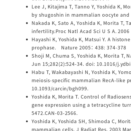
Lee J, Kitajima T, Tanno Y, Yoshida K, M
by shugoshin in mammalian oocyte and s
Nakada K, Sato A, Yoshida K, Morita T, 
infertility.Proc Natl Acad Sci U S A. 20
Hayashi K, Yoshida K, Matsui Y. A histon
prophase. Nature 2005： 438: 374-378
Shoji M, Chuma S, Yoshida K, Morita T, N
Jun 15;282(2):524-34. doi: 10.1016/j.ydb
Habu T, Wakabayashi N, Yoshida K, Yomogi
meiosis-specific mammalian RecA-like pr
10.1093/carcin/bgh099.
Yoshida K, Morita T. Control of Radiosen
gene expression using a tetracycline tur
5472.CAN-03-2566.
Yoshida K, Yoshida SH, Shimoda C, Morit
mammalian cells. J Radiat Res. 2003 Mar;