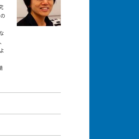
究
究の
ばな
、
よ
精