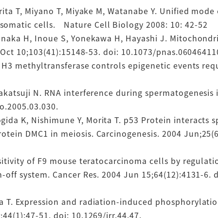
orita T, Miyano T, Miyake M, Watanabe Y. Unified mode
omatic cells. Nature Cell Biology 2008: 10: 42-52
Tanaka H, Inoue S, Yonekawa H, Hayashi J. Mitochondr
06 Oct 10;103(41):15148-53. doi: 10.1073/pnas.06046411
e H3 methyltransferase controls epigenetic events req
akatsuji N. RNA interference during spermatogenesis i
io.2005.03.030.
da K, Nishimune Y, Morita T. p53 Protein interacts sp
otein DMC1 in meiosis. Carcinogenesis. 2004 Jun;25(6
sitivity of F9 mouse teratocarcinoma cells by regulat
n-off system. Cancer Res. 2004 Jun 15;64(12):4131-6. 
a T. Expression and radiation-induced phosphorylatio
44(1):47-51. doi: 10.1269/jrr.44.47.