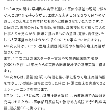
1～3年次の間は、早期臨床実習を通して医療や福祉の現場で様々
な人と関わりを持ちながら、医療人を志す自分を改めて見つめな
おし、その志をより具体的なものへと成長させていただきます。ま
た同時に、現場の医師、看護師、薬剤師、臨床技師など様々な人の
仕事ぶりを見ながら、医療に携わるものの意識、覚悟、責任感、そ
して相互連携のありようなど、多くのことを学んでいただきます。
4年次以降は、ユニット型臨床臓器別講義や本格的な臨床実習が
始まります。
まず、４年次には臨床スターター実習や客観的臨床能力試験
(OSCE)を行い、5年次からの実際の医療現場での臨床実習に備え
ます。
5年次からは、講義（座学）の時間を最小限に留めて臨床実習時間
を増やし、いざ臨床研修医になった時に、円滑に臨床を実践できる
ようトレーニングを重ねます。
6年次には、さらに幅広い臨床技能を習得し、医療現場での経験を
充実させるために、医学部附属病院や教育協力病院で行う臨床実
習、選択型ＣＣに挑みます。