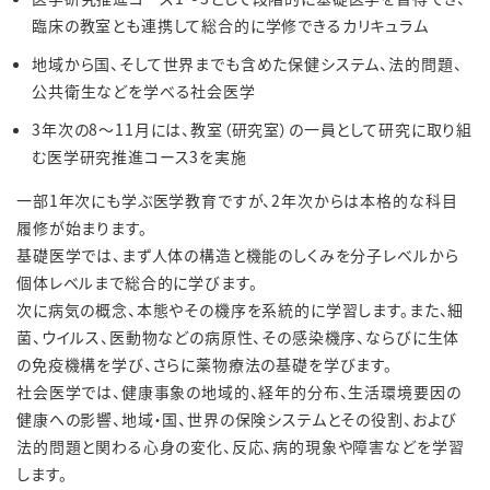
臨床の教室とも連携して総合的に学修できるカリキュラム
地域から国、そして世界までも含めた保健システム、法的問題、
公共衛生などを学べる社会医学
3年次の8～11月には、教室（研究室）の一員として研究に取り組
む医学研究推進コース3を実施
一部1年次にも学ぶ医学教育ですが、2年次からは本格的な科目
履修が始まります。
基礎医学では、まず人体の構造と機能のしくみを分子レベルから
個体レベルまで総合的に学びます。
次に病気の概念、本態やその機序を系統的に学習します。また、細
菌、ウイルス、医動物などの病原性、その感染機序、ならびに生体
の免疫機構を学び、さらに薬物療法の基礎を学びます。
社会医学では、健康事象の地域的、経年的分布、生活環境要因の
健康への影響、地域・国、世界の保険システムとその役割、および
法的問題と関わる心身の変化、反応、病的現象や障害などを学習
します。