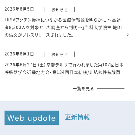
2026年8月5日
お知らせ
「RSVワクチン接種につながる医療情報源を明らかに ～高齢
者8,300人を対象とした調査から判明～」当科大学院生 堤Dr
の論文がプレスリリースされました。
2026年8月1日
お知らせ
2026年6月27日（土）京都テルサで行われました第107回日本
呼吸器学会近畿地方会・第134回日本結核/非結核性抗酸菌
症学会近畿地方会におきまして、本学医学部附属病院卒後臨
床研修センター 久野暢子先生が優秀演題賞を受賞されまし
一覧を見る
た。おめでとうございました。
2026年7月1日
お知らせ
更新情報
6月25日、26日に開催されました日本呼吸器内視鏡学会にお
きまして、中井講師が優秀演題賞を受賞しました。