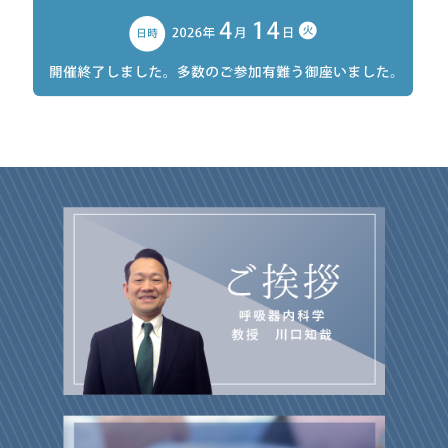
2025年12月1日
お知らせ
2026年2月1日
更新情報
「呼吸調節機能不全症の有病率が11％であることが判明」当
主催学会、スタッフ一覧のページを更新しました。
科大学院生 平位Drの論文がプレスリリースされました。
2026年1月1日
更新情報
2025年12月1日
お知らせ
スタッフ一覧、教室の出来事・ニュース、主催学会、臨床研究の
「コロナ後遺症と喫煙の関係をタバコ製品種別で調査 ―喫煙
情報公開のページを更新しました。
形態によって異なる症状が現れることが明らかに―」当科大学
院生 豊蔵Drの論文がプレスリリースされました。
2025年12月1日
更新情報
教室の出来事・ニュース、OMU chest forumのページを更新
2025年10月1日
お知らせ
しました。
2026年1月23日、24日に神戸ポートピアホテル、MEDDEC神
戸医療機器開発センターに於きまして、当科中井俊之Drが代
2025年11月1日
更新情報
表世話人を務めます第17回呼吸器インターベンション実技セ
ミナー
お問い合わせのページを更新しました。
（https://www.jsre.org/modules/meeting/index.php?