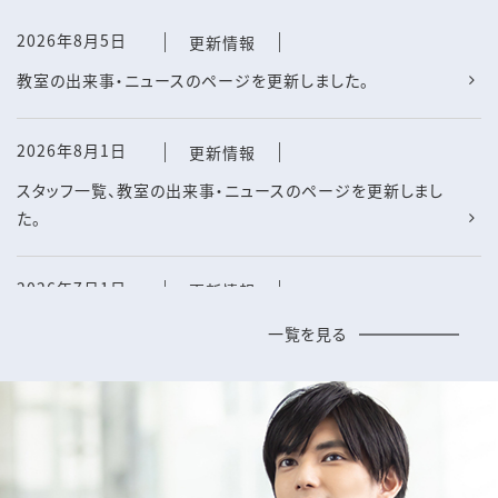
2026年8月5日
更新情報
2026年6月1日
お知らせ
教室の出来事・ニュースのページを更新しました。
2026年5月15日-20日に開催されましたATS International
Conference 2026にて、大学院生大島医師が研究の成果を
2026年8月1日
更新情報
発表しました。
スタッフ一覧、教室の出来事・ニュースのページを更新しまし
た。
2026年3月31日
お知らせ
桃蹊会名簿データダウンロードページを公開しました
2026年7月1日
更新情報
スタッフ一覧、大阪呼吸疾患診療ネットワーク、桃蹊会（大阪公
一覧を見る
2026年3月1日
お知らせ
立大学第一内科同窓会）のページを更新しました。
2026年4月14日（火）18時より医学部学舎4階中講義室1にお
きまして、2026年度大阪公立大学呼吸器内科医局説明会を開
2026年6月1日
更新情報
催いたします。奮ってご参加ください。
教室の出来事・ニュース、業績一覧のページを更新しました。