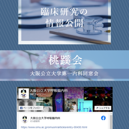
content_id=12）が開催されます。奮ってご参加下さい。
2025年10月1日
更新情報
OMU chest forumのページを更新しました。
2025年9月1日
お知らせ
2025年12月6日（土）大阪国際交流センターに於きまして、当
2025年10月1日
更新情報
科川口教授が日本内科学会第250回近畿地方会の会長を務
めます。演題登録、当日ご参加よろしくお願いいたします。
主催学会、OMU chest forumのページを更新しました。
2025年6月1日
お知らせ
2025年9月1日
更新情報
令和7年度 桃蹊会（大阪公立大学第一内科同窓会）総会・講演
主催学会のページを更新しました。
会を6月21日（土）に開催致します。
2025年8月1日
更新情報
2025年5月1日
お知らせ
スタッフ一覧、教室の出来事・ニュースのページを更新しまし
日本アレルギー学会において、当科山田一宏先生がサノフィ優
た。
秀論文賞を受賞しました。