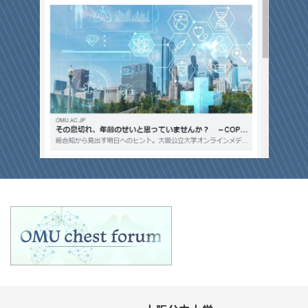
2025年7月1日
更新情報
2025年5月1日
お知らせ
スタッフ一覧、桃蹊会（大阪公立大学第一内科同窓会）のペー
当科では医局秘書を募集します。 詳細はこちら。
ジを更新しました。
2025年3月3日
お知らせ
2025年6月1日
更新情報
当科大学院生古川医師の研究が大阪公立大学よりプレスリリ
スタッフ一覧、桃蹊会（大阪公立大学第一内科同窓会）のペー
ースされました。
ジを更新しました。
2025年3月1日
お知らせ
2025年5月1日
更新情報
2025年度医局説明会を、2025年4月15日に開催いたします。
スタッフ一覧、臨床研究の情報公開のページを更新しました。
2025年2月1日
お知らせ
2025年4月3日
更新情報
2025年4月15日18時より医学部学舎4階中講義室1におきま
スタッフ一覧、外来案内、OMU chest forumのページを更新
して、2025年度大阪公立大学呼吸器内科医局説明会を開催い
しました。
たします。