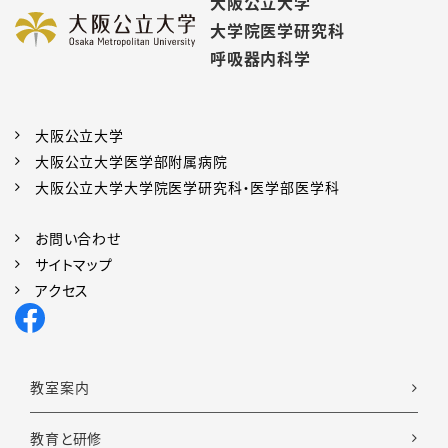
大阪公立大学
2025年3月11日
大学院医学研究科
更新情報
2025年1月6日
お知らせ
呼吸器内科学
OMU chest forumのページを更新しました。
2024年11月29日（金）、気管支鏡を用いたクライオ生検の様
子を「Pulmonology On Air 2024」で全世界にライブ配信し
2025年3月3日
更新情報
ました。 気管支鏡に卓越した10か国16施設が選出され、日本
大阪公立大学
からは２年連続で当院が選出されました。
大阪公立大学医学部附属病院
教室の出来事・ニュースのページを更新しました。
大阪公立大学大学院医学研究科・医学部医学科
2024年12月1日
お知らせ
2025年3月1日
更新情報
お問い合わせ
11月30日 大阪国際交流センターに於きまして「第104回日
入局をご検討の皆様へ、臨床研究の情報公開、参考リンク集の
サイトマップ
本呼吸器学会近畿地方会・第8回日本呼吸ケア・リハビリテー
ページを更新しました。
アクセス
ション学会近畿支部学術集会」を当科川口教授、国立病院機
構和歌山病院 南方良章先生会長のもと開催致しました。本
2025年2月1日
更新情報
学研修医の吉田先生が優秀演題賞を受賞しました。
入局をご検討の皆様へのページを更新しました。
教室案内
2024年11月1日
お知らせ
教育と研修
2025年1月6日