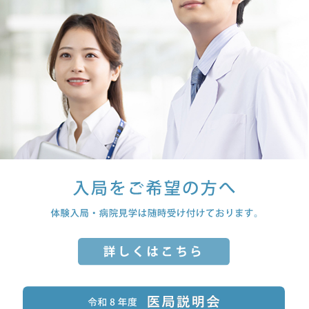
2026年2月1日
お知らせ
2026年5月1日
更新情報
2026年9月5日（土）梅田スカイビルタワーウエスト22階に於
きまして、当科 浅井准教授が第119回日本呼吸器内視鏡学
スタッフ一覧、桃蹊会（大阪公立大学第一内科同窓会）、入局
会近畿支部会の会長を務めます。演題登録、当日ご参加よろし
をご検討の皆様へのページを更新しました。
くお願いいたします。 詳細は こちら（https://www.jsre-
kinki.jp/）をご覧ください。
2026年4月1日
更新情報
スタッフ一覧、OMU chest forumのページを更新しました。
2026年1月1日
お知らせ
「診断困難な胸膜疾患の診断確定に新たな選択肢～局所麻酔
2026年3月4日
更新情報
下による低侵襲な手法の有用性を検証」当科大学院生 上田
Drの論文がプレスリリースされました。
OMU chest forumのページを更新しました。
2025年12月1日
お知らせ
2026年3月1日
更新情報
プレスリリース「世界で最も影響力のある科学者トップ2%」に
教室の出来事・ニュース、入局をご検討の皆様へ、OMU chest
当科金澤 博准教授が選出されました。
forumのページを更新しました。