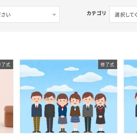
カテゴリ
ださい
選択して
修了式
修了式