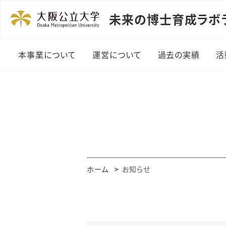
未来の博士育成ラボ
本事業について
運営について
過去の実績
活
所長メッセージ
探求課題活動
運営組織メンバー
演示実験開発プ
ム活動実績
講演会・講義実
ホーム
お知らせ
ワークショップ
習実施一覧