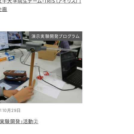
子大学院生チーム「IRIS（アイリス）」
企画
演示実験開発プログラム
年10月29日
示実験開発」活動②