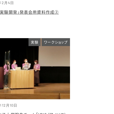
3年2月4日
示実験開発」発表会用資料作成②
実験
ワークショップ
年12月10日