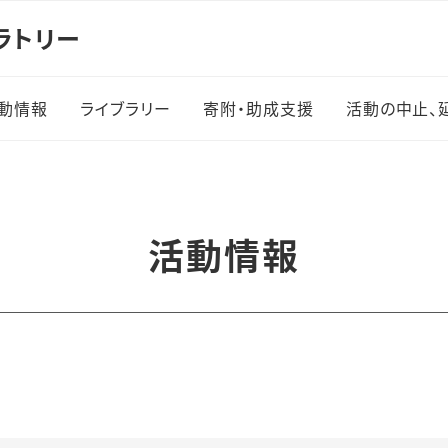
ラトリー
動情報
ライブラリー
寄附・助成支援
活動の中止、
実績
ログラ
活動情報
施一覧
・体験学