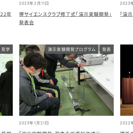
2023年2月11日
202
22年
堺サイエンスクラブ修了式「演示実験開発」
「演
発表会
見学
演示実験開発プログラム
発表
2023年1月21日
2022