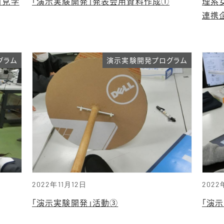
」見学
「演示実験開発」発表会用資料作成①
理系女
連携
グラム
演示実験開発プログラム
2022年11月12日
2022
「演示実験開発」活動③
「演