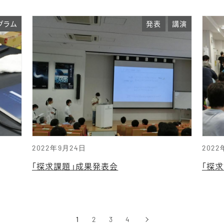
グラム
発表
講演
2022年9月24日
2022
「探求課題」成果発表会
「探
1
2
3
4
›
次へ