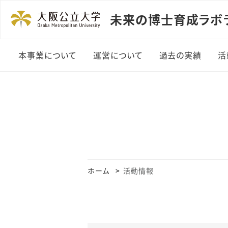
未来の博士育成ラボ
本事業について
運営について
過去の実績
活
所長メッセージ
探求課題活動
運営組織メンバー
演示実験開発プ
ム活動実績
講演会・講義実
ホーム
活動情報
ワークショップ
習実施一覧