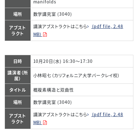
manifolds
場所
数学講究室 (3040)
講演アブストラクトはこちら
（pdf file, 2.48
アブスト
ラクト
MB）
日時
10月20日(水) 16:30～17:30
講演者（所
小林昭七（カリフォルニア大学バークレイ校）
属）
タイトル
概複素構造と双曲性
場所
数学講究室 (3040)
講演アブストラクトはこちら
（pdf file, 2.48
アブスト
ラクト
MB）