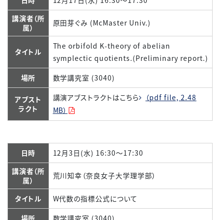
日時
12月17日(水) 16:30～17:30
講演者（所
原田芽ぐみ (McMaster Univ.)
属）
The orbifold K-theory of abelian
タイトル
symplectic quotients.(Preliminary report.)
場所
数学講究室 (3040)
講演アブストラクトはこちら
（pdf file, 2.48
アブスト
ラクト
MB）
日時
12月3日(水) 16:30～17:30
講演者（所
荒川知幸（奈良女子大学理学部）
属）
タイトル
W代数の指標公式について
場所
数学講究室 (3040)