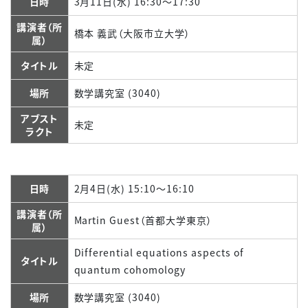
日時
3月11日(水) 16:30～17:30
講演者（所
橋本 義武（大阪市立大学）
属）
タイトル
未定
場所
数学講究室 (3040)
アブスト
未定
ラクト
日時
2月4日(水) 15:10～16:10
講演者（所
Martin Guest（首都大学東京）
属）
Differential equations aspects of
タイトル
quantum cohomology
場所
数学講究室 (3040)