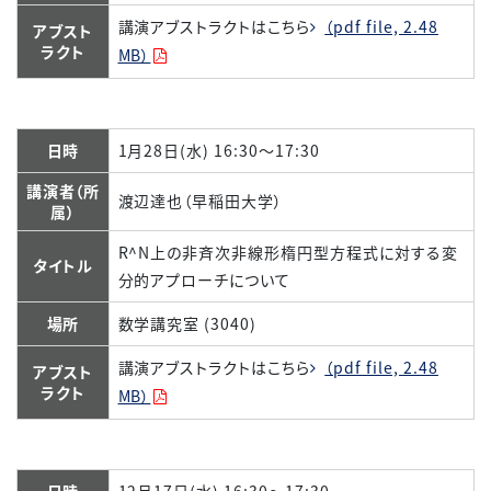
講演アブストラクトはこちら
（pdf file, 2.48
アブスト
ラクト
MB）
日時
1月28日(水) 16:30～17:30
講演者（所
渡辺達也（早稲田大学）
属）
R^N上の非斉次非線形楕円型方程式に対する変
タイトル
分的アプローチについて
場所
数学講究室 (3040)
講演アブストラクトはこちら
（pdf file, 2.48
アブスト
ラクト
MB）