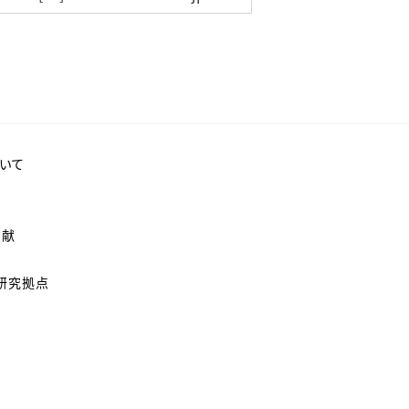
いて
貢献
研究拠点