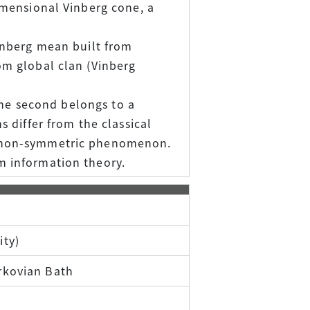
dimensional Vinberg cone, a
Vinberg mean built from
om global clan (Vinberg
 the second belongs to a
s differ from the classical
ly non-symmetric phenomenon.
m information theory.
ity)
rkovian Bath