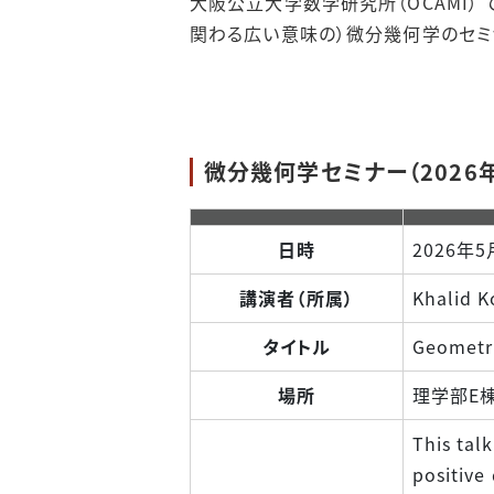
大阪公立大学数学研究所（OCAMI）
用した寄附のお願い
数学研究会特別賞・論
関わる広い意味の）微分幾何学のセミ
文賞
数学相談室
各分野セミナー
微分幾何学セミナー（2026
日時
2026年5
講演者（所属）
Khalid K
タイトル
Geometri
場所
理学部E棟
This tal
positive