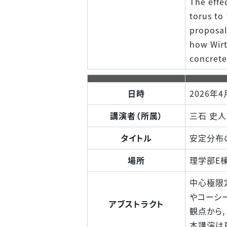
The effe
torus to
proposal
how Wirt
concrete
日時
2026年4
講演者（所属）
三石 史人
タイトル
安定分布
場所
理学部E棟
中心極限
やコーシ
アブストラクト
観点から
本講演は