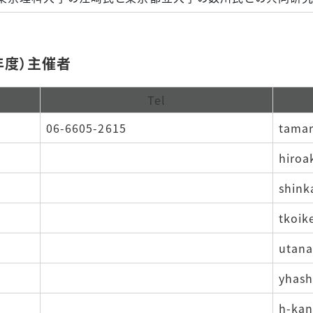
年度）主催者
Tel
06-6605-2615
tamar
hiroa
shink
tkoik
utana
yhash
h-kan