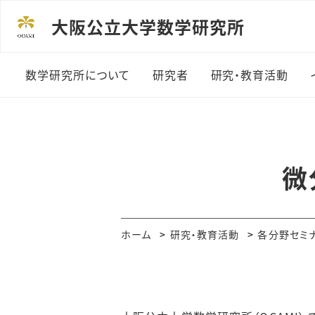
大阪公立大学数学研究所
数学研究所について
研究者
研究・教育活動
数学研究所の歴史
数学研究所員
OCAMI談話会
組織と規程
若手研究者派遣プログ
OCAMIレクチャ
微
ラム
研究協力協定
集中講義
海外訪問研究者
パンフレット
研究集会
ホーム
研究・教育活動
各分野セミ
業績データ
アクセス
FD活動
受賞一覧
ふるさと納税制度を活
数学研究所統計