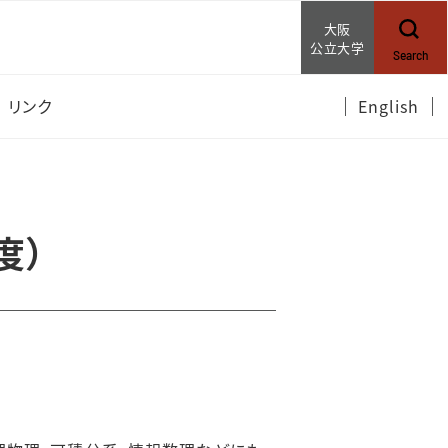
大阪
公立大学
Search
リンク
English
数学科・数学専攻
数学研究所X
度）
数学研究所YouTube
OCAMI書式集
【学内限定】
数学専攻・OCAMI
予約システム