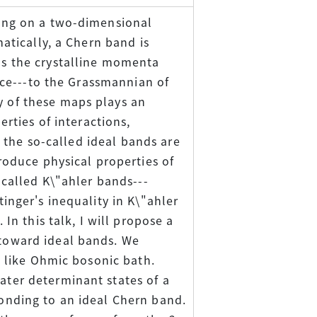
ing on a two-dimensional
atically, a Chern band is
ls the crystalline momenta
ice---to the Grassmannian of
 of these maps plays an
rties of interactions,
, the so-called ideal bands are
roduce physical properties of
 called K\"ahler bands---
inger's inequality in K\"ahler
In this talk, I will propose a
toward ideal bands. We
t like Ohmic bosonic bath.
ter determinant states of a
onding to an ideal Chern band.