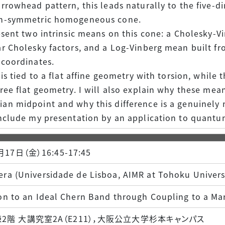
arrowhead pattern, this leads naturally to the five-
on-symmetric homogeneous cone.
resent two intrinsic means on this cone: a Cholesky-
ar Cholesky factors, and a Log-Vinberg mean built fr
 coordinates.
 is tied to a flat affine geometry with torsion, while
free flat geometry. I will also explain why these mean
an midpoint and why this difference is a genuine
onclude my presentation by an application to quantu
月17日（金）16:45-17:45
ra (Universidade de Lisboa, AIMR at Tohoku Univers
on to an Ideal Chern Band through Coupling to a Ma
2階 大講究室2A（E211），大阪公立大学杉本キャンパス