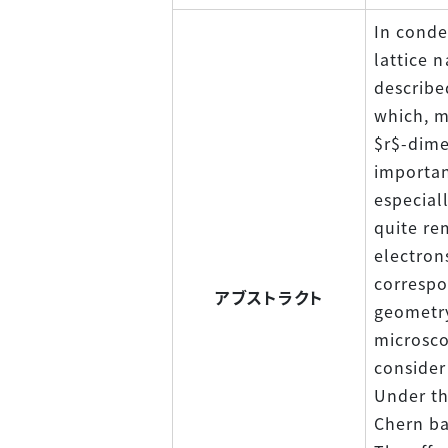
In conde
lattice 
describe
which, m
$r$-dime
importan
especial
quite re
electron
correspo
アブストラクト
geometry
microsco
consider
Under th
Chern ba