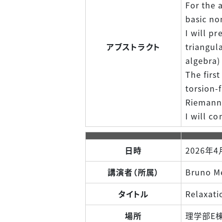
For the 
basic n
I will p
アブストラクト
triangul
algebra)
The first
torsion-
Riemanni
I will c
日時
2026年4
講演者（所属）
Bruno Me
タイトル
Relaxati
場所
理学部E棟