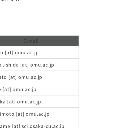
E-mail
u [at] omu.ac.jp
ki.ishida [at] omu.ac.jp
ato [at] omu.ac.jp
e [at] omu.ac.jp
ka [at] omu.ac.jp
imoto [at] omu.ac.jp
ame [at] sci.osaka-cu.ac.jp