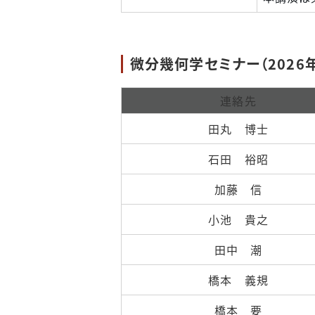
微分幾何学セミナー（2026
連絡先
田丸 博士
石田 裕昭
加藤 信
小池 貴之
田中 潮
橋本 義規
橋本 要