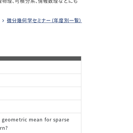
数理物理、可積分系、情報数理などにも
【メンバー限定】
リンク集
微分幾何学セミナー（年度別一覧）
a geometric mean for sparse
ern?