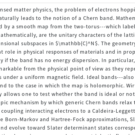
nsed matter physics, the problem of electrons hopp
naturally leads to the notion of a Chern band. Mathem
d by a smooth map from the two-torus---which labe
athematically, are the unitary characters of the latt
nsional subspaces in $\mathbb{C}^N$. The geometry
t role in physical responses of materials and in prope
ly if the band has no energy dispersion. In particular
markable from the physical point of view as they rep
s under a uniform magnetic field. Ideal bands---also
nd to the case in which the map is holomorphic. Wirt
 allows one to test whether the band is ideal or not. 
pic mechanism by which generic Chern bands relax 
 coupling interacting electrons to a Caldeira-Legget
e Born-Markov and Hartree-Fock approximations, Sla
nd evolve toward Slater determinant states corresp