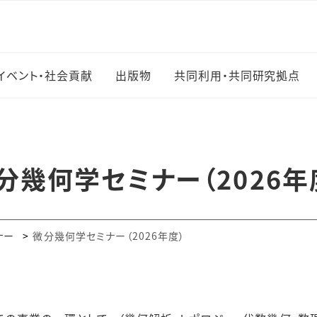
イベント・社会貢献
出版物
共同利用・共同研究拠点
イベントカレンダー
OCAMI Studies
拠点ホームページ
ー
社会貢献活動一覧
OCAMI Preprint
拠点運営委員会
分幾何学セミナー（2026年
Series
募集要項・様式
日本数学コンクール
OCAMI Reports
論文情報・謝辞記載
高等学校・大阪公立大
ナー
微分幾何学セミナー（2026年度）
Osaka Journal of
学連携数学協議会
Mathematics
研究課題一覧
数学・数理科学5研究拠
点合同市民講演会
施設・設備
相談