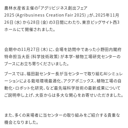
農林水産省主催の「アグリビジネス創出フェア
2025
（
Agribusiness Creation Fair 2025
）」が、
2025
年
11
月
26
日（水）から
28
日（金）の
3
日間にわたり、東京ビッグサイト西
3
ホールにて開催されました。
会期中の
11
月
27
日（木）に、会場を訪問中であった小野田内閣府
特命担当大臣（科学技術政策）が本学・植物工場研究センターの
ブースにお立ち寄りくださいました。
ブースでは、福田副センター長が当センターで取り組む
AI
シミュレ
ーションによる栽培環境最適化、アクアポニックス、植物工場の自
動化・ロボット化研究、など最先端科学技術の最新成果について
ご説明申し上げ、大臣からは多大な関心をお寄せいただきました。
また、多くの来場者に当センターの取り組みをご紹介する貴重な
機会となりました。